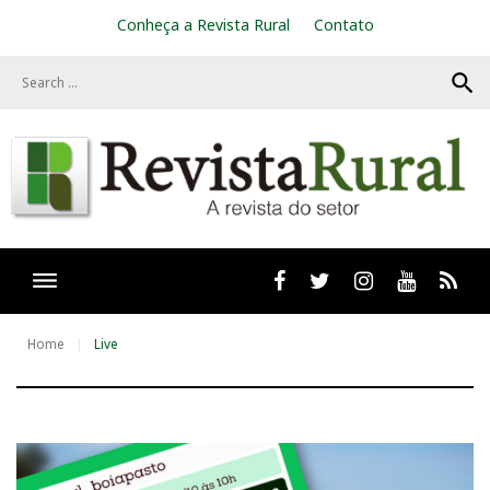
S
Conheça a Revista Rural
Contato
k
i
search
p
t
o
c
o
n
t
e
n
t
Facebook
twitter
Instagram
Youtube
RSS
Home
Live
T
a