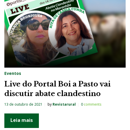
g
:
L
i
v
e
Eventos
Live do Portal Boi a Pasto vai
discutir abate clandestino
13 de outubro de 2021
by
Revistarural
0
comments
Leia mais