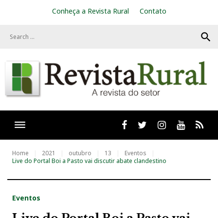
S
Conheça a Revista Rural
Contato
k
i
search
p
t
o
c
o
n
t
e
n
t
Facebook
twitter
Instagram
Youtube
RSS
Home
2021
outubro
13
Eventos
Live do Portal Boi a Pasto vai discutir abate clandestino
Eventos