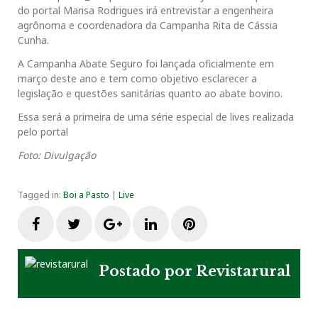
do portal Marisa Rodrigues irá entrevistar a engenheira
agrônoma e coordenadora da Campanha Rita de Cássia
Cunha.
A Campanha Abate Seguro foi lançada oficialmente em
março deste ano e tem como objetivo esclarecer a
legislação e questões sanitárias quanto ao abate bovino.
Essa será a primeira de uma série especial de lives realizada
pelo portal
Foto: Divulgação
Tagged in:
Boi a Pasto
|
Live
F
T
G
L
P
a
w
o
i
i
Postado por
Revistarural
c
i
o
n
n