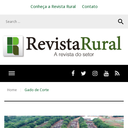
S
Conheça a Revista Rural
Contato
k
i
search
p
t
o
c
o
n
t
e
n
t
Facebook
twitter
Instagram
Youtube
RSS
Home
Gado de Corte
T
a