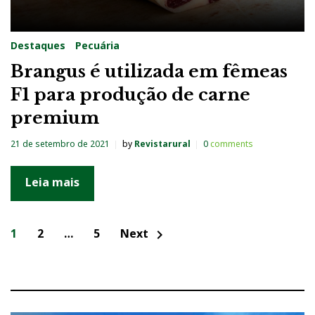
Destaques
Pecuária
Brangus é utilizada em fêmeas
F1 para produção de carne
premium
21 de setembro de 2021
by
Revistarural
0
comments
Leia mais
N
1
2
…
5
Next
chevron_right
a
v
e
g