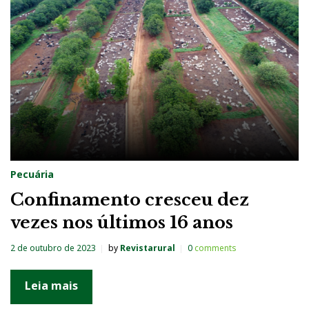
g
:
G
a
d
o
d
e
Pecuária
C
Confinamento cresceu dez
o
vezes nos últimos 16 anos
r
t
2 de outubro de 2023
by
Revistarural
0
comments
e
Leia mais