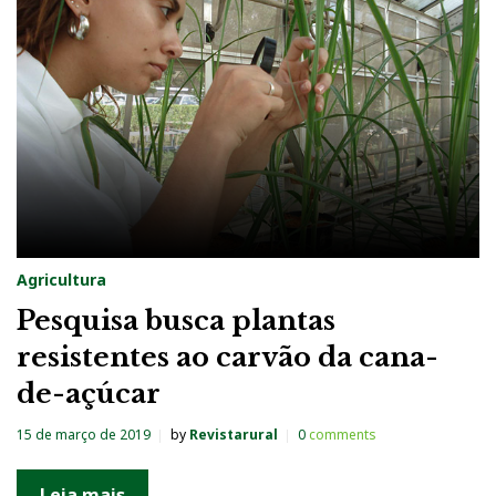
g
:
A
g
r
i
c
u
Agricultura
l
Pesquisa busca plantas
t
resistentes ao carvão da cana-
u
de-açúcar
r
a
15 de março de 2019
by
Revistarural
0
comments
Leia mais