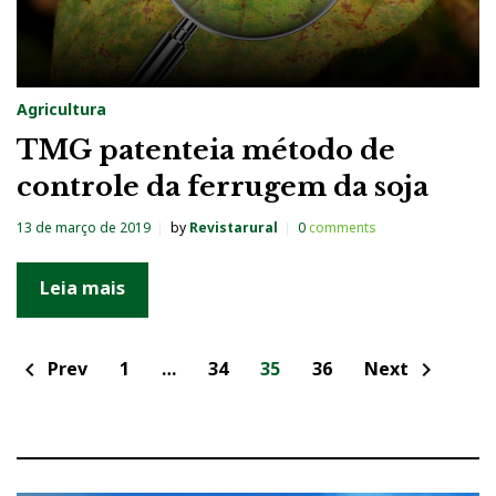
Agricultura
TMG patenteia método de
controle da ferrugem da soja
13 de março de 2019
by
Revistarural
0
comments
Leia mais
N
Prev
1
…
34
35
36
Next
chevron_left
chevron_right
a
v
e
g