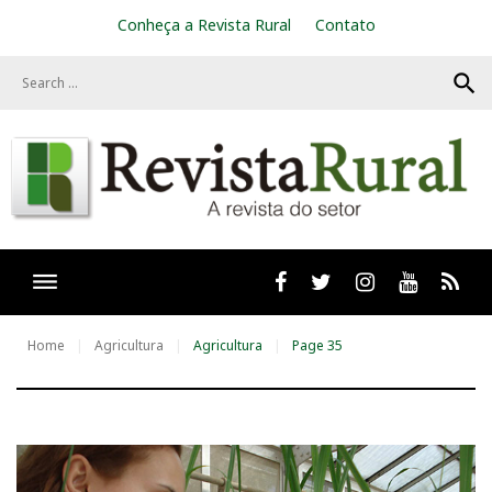
S
Conheça a Revista Rural
Contato
k
i
search
p
t
o
c
o
n
t
e
n
t
Facebook
twitter
Instagram
Youtube
RSS
Home
Agricultura
Agricultura
Page 35
T
a