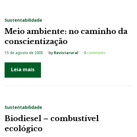
a
b
Sustentabilidade
i
Meio ambiente: no caminho da
l
conscientização
i
d
15 de agosto de 2005
by
Revistarural
0
comments
a
Leia mais
d
e
Sustentabilidade
Biodiesel – combustível
ecológico