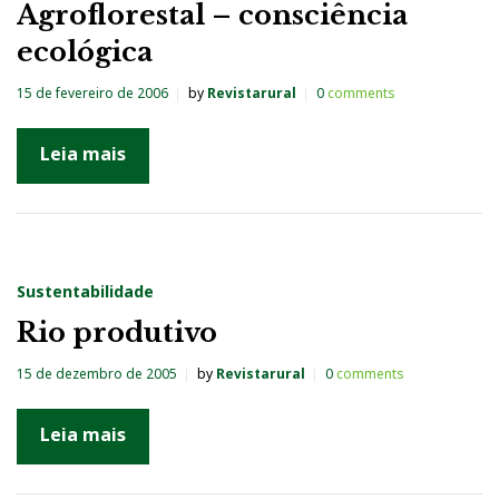
Agroflorestal – consciência
t
ecológica
e
g
15 de fevereiro de 2006
by
Revistarural
0
comments
o
Leia mais
r
i
a
:
S
Sustentabilidade
u
Rio produtivo
s
15 de dezembro de 2005
by
Revistarural
0
comments
t
e
Leia mais
n
t