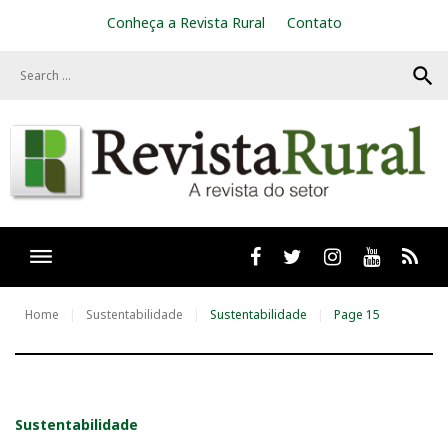
S
Conheça a Revista Rural
Contato
k
i
search
p
t
o
c
o
n
t
e
n
t
Facebook
twitter
Instagram
Youtube
RSS
Home
Sustentabilidade
Sustentabilidade
Page 15
C
Sustentabilidade
a