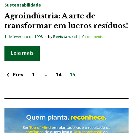
Sustentabilidade
Agroindústria: A arte de
transformar em lucros resíduos!
1 de fevereiro de 1998
by
Revistarural
0
comments
Leia mais
N
Prev
1
…
14
15
chevron_left
a
v
e
g
a
ç
ã