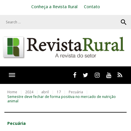
S
Conheça a Revista Rural
Contato
k
i
search
p
t
o
c
o
n
t
e
n
t
Facebook
twitter
Instagram
Youtube
RSS
Home
2024
abril
17
Pecuária
Semestre deve fechar de forma positiva no mercado de nutrição
animal
Pecuária