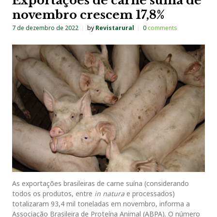
Exportações de carne suína de
novembro crescem 17,8%
7 de dezembro de 2022
by
Revistarural
0
comments
As exportações brasileiras de carne suína (considerando
todos os produtos, entre
in natura
e processados)
totalizaram 93,4 mil toneladas em novembro, informa a
Associação Brasileira de Proteína Animal (ABPA). O número