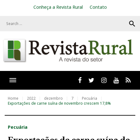
S
Conheça a Revista Rural
Contato
k
i
search
p
t
o
c
o
n
t
e
n
t
Facebook
twitter
Instagram
Youtube
RSS
Home
2022
dezembro
7
Pecuária
Exportações de carne suína de novembro crescem 17,8%
Pecuária