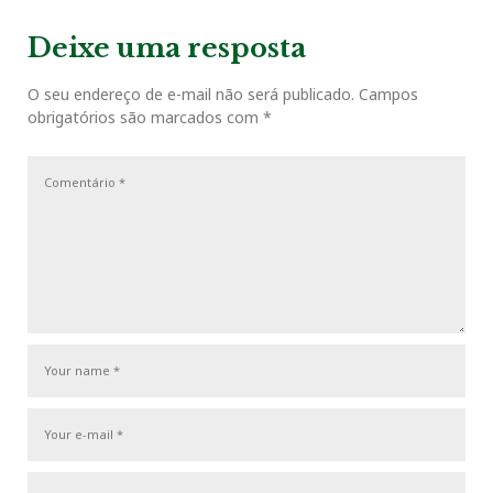
e
e
x
v
t
g
Deixe uma resposta
o
r
+
I
e
i
P
a
o
o
O seu endereço de e-mail não será publicado.
Campos
ç
k
n
s
obrigatórios são marcados com
*
u
s
ã
s
t
o
t
P
d
o
e
s
P
t
o
s
t