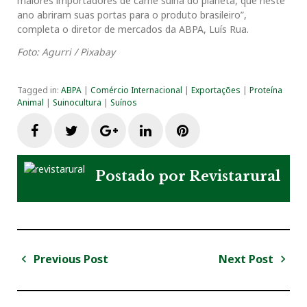
maiores importadores de carne suína do planeta, que neste
ano abriram suas portas para o produto brasileiro”,
completa o diretor de mercados da ABPA, Luís Rua.
Foto: Agurri / Pixabay
Tagged in:
ABPA
|
Comércio Internacional
|
Exportações
|
Proteína
Animal
|
Suinocultura
|
Suínos
F
T
G
L
P
a
w
o
i
i
Postado por
Revistarural
c
i
o
n
n
e
t
g
k
t
Previous Post
Next Post
N
b
t
l
e
e
a
P
N
v
r
e
o
e
e
d
r