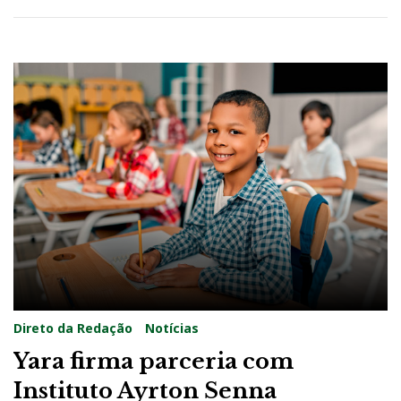
2
0
2
2
Direto da Redação
Notícias
Yara firma parceria com
Instituto Ayrton Senna