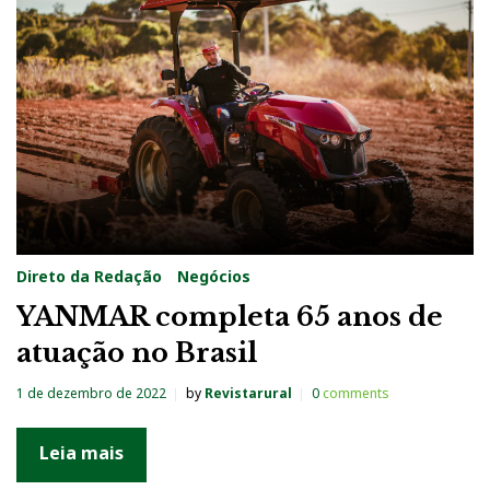
a
:
1
d
e
d
e
z
Direto da Redação
Negócios
e
YANMAR completa 65 anos de
m
atuação no Brasil
b
r
1 de dezembro de 2022
by
Revistarural
0
comments
o
d
Leia mais
e