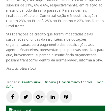
superior de 31%, 6% e 6%, respectivamente, em relação ao
mesmo período da safra passada. Para as demais
finalidades (Custeio, Comercialização e Industrialização)
restam 23% ao Pronaf, 25% ao Pronamp e 27% aos Demais
Produtores.
“As liberações de crédito que foram impactadas pelas
suspensões oriundas da insuficiência de dotações
orçamentárias, para pagamento das equalizações aos
agentes financeiros, apresentam perspectivas positivas para
que, brevemente, superada a insuficiência orçamentária,
possam transcorrer dentro da normalidade”, informa a SPA.
Foto: Shutterstock
Tagged in:
Crédito Rural
|
Dinheiro
|
Financiamento Agrícola
|
Plano
Safra
F
T
G
L
P
a
w
o
i
i