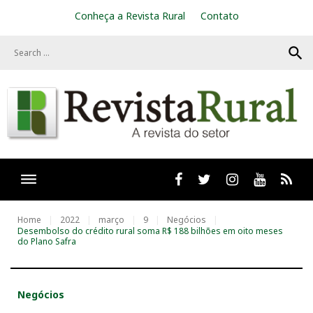
S
Conheça a Revista Rural
Contato
k
i
search
p
t
o
c
o
n
t
e
n
t
Facebook
twitter
Instagram
Youtube
RSS
Home
2022
março
9
Negócios
Desembolso do crédito rural soma R$ 188 bilhões em oito meses
do Plano Safra
Negócios