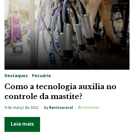
a
:
9
d
e
m
a
r
Destaques
Pecuária
ç
Como a tecnologia auxilia no
o
controle da mastite?
d
e
9 de março de 2022
by
Revistarural
0
comments
2
0
Leia mais
2