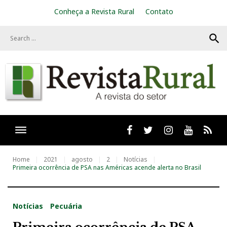
S
Conheça a Revista Rural
Contato
k
i
search
p
t
o
c
o
n
t
e
n
t
Facebook
twitter
Instagram
Youtube
RSS
Home
2021
agosto
2
Notícias
Primeira ocorrência de PSA nas Américas acende alerta no Brasil
Notícias
Pecuária