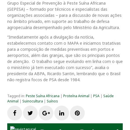
Grupo Especial de Prevenção à Peste Suína Africana
(GEPESA) – formado por técnicos e especialistas das
organizações associadas – para a discussão de novas ações
no âmbito privado, em suporte ao trabalho de defesa
agropecuária desempenhado pelo Ministério da Agricultura.
“Imediatamente após a divulgação da notícia,
estabelecemos contato com o MAPA e iniciamos tratativas
para a composição de medidas preventivas em portos e
aeroportos, além das granjas, que são os principais pontos
de atenção. O trabalho segue evoluindo em linha com o que
o ministério já tem executado com sucesso”, avalia o
presidente da ABPA, Ricardo Santin, lembrando que o Brasil
não registra focos de PSA desde 1984.
Tagged in:
Peste Suína Africana
|
Proteína Animal
|
PSA
|
Saúde
Animal
|
Suinocultura
|
Suínos
F
T
G
L
P
a
w
o
i
i