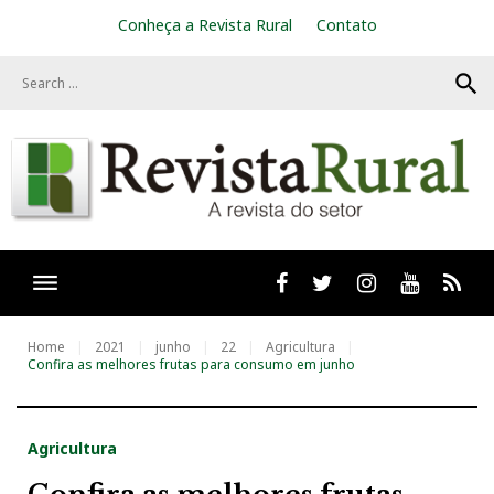
S
Conheça a Revista Rural
Contato
k
i
search
p
t
o
c
o
n
t
e
n
t
Facebook
twitter
Instagram
Youtube
RSS
Home
2021
junho
22
Agricultura
Confira as melhores frutas para consumo em junho
Agricultura