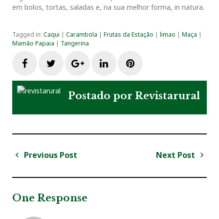
em bolos, tortas, saladas e, na sua melhor forma, in natura.
Tagged in:
Caqui
|
Carambola
|
Frutas da Estação
|
limao
|
Maça
|
Mamão Papaia
|
Tangerina
F
T
G
L
P
a
w
o
i
i
Postado por
Revistarural
c
i
o
n
n
e
t
g
k
t
Previous Post
Next Post
N
b
t
l
e
e
a
P
N
v
r
e
o
e
e
d
r
e
e
x
One Response
v
t
g
o
r
+
I
e