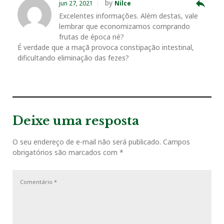
i
P
a
reply
by
jun 27, 2021
Nilce
o
o
ç
Excelentes informações. Além destas, vale
k
n
s
u
s
lembrar que economizamos comprando
ã
s
t
frutas de época né?
o
t
É verdade que a maçã provoca constipação intestinal,
P
d
dificultando eliminação das fezes?
o
e
s
P
t
o
s
t
Deixe uma resposta
O seu endereço de e-mail não será publicado.
Campos
obrigatórios são marcados com
*