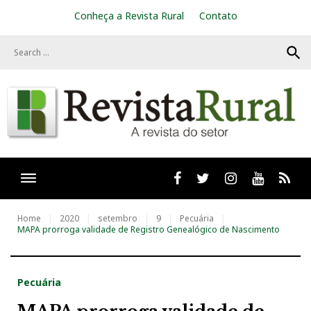
S
Conheça a Revista Rural
Contato
k
i
search
p
t
o
c
o
n
t
e
n
t
Facebook
twitter
Instagram
Youtube
RSS
Home
2020
setembro
9
Pecuária
MAPA prorroga validade de Registro Genealógico de Nascimento
Pecuária