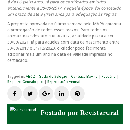
é de 06 (seis) anos. Já para os certificados emitidos
anteriormente a 30/09/2017, naquela época, foi concedido
um prazo de até 3 (três) anos para adequação às regras.
A proposta aprovada na última semana pelo MAPA garantiu
a prorrogação de todos esses prazos. Para todos os
animais nascidos até 30/09/2017, a validade passa a ser
30/09/2021. Já para aqueles com data de nascimento entre
30/09/2017 e 31/12/2020, o criador pode facilmente
adicionar mais um ano na data de validade impressa no
certificado.
Tagged in:
ABCZ
|
Gado de Seleção
|
Genética Bovina
|
Pecuária
|
Registro Genealógico
|
Reprodução Animal
F
T
G
L
P
a
w
o
i
i
Postado por
Revistarural
c
i
o
n
n