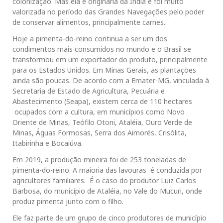
colonização. Mas ela é originária da Índia e foi muito
valorizada no período das Grandes Navegações pelo poder
de conservar alimentos, principalmente carnes.
Hoje a pimenta-do-reino continua a ser um dos
condimentos mais consumidos no mundo e o Brasil se
transformou em um exportador do produto, principalmente
para os Estados Unidos. Em Minas Gerais, as plantações
ainda são poucas. De acordo com a Emater-MG, vinculada à
Secretaria de Estado de Agricultura, Pecuária e
Abastecimento (Seapa), existem cerca de 110 hectares
ocupados com a cultura, em municípios como Novo
Oriente de Minas, Teófilo Otoni, Ataléia, Ouro Verde de
Minas, Águas Formosas, Serra dos Aimorés, Crisólita,
Itabirinha e Bocaiúva.
Em 2019, a produção mineira foi de 253 toneladas de
pimenta-do-reino. A maioria das lavouras é conduzida por
agricultores familiares. É o caso do produtor Luiz Carlos
Barbosa, do município de Ataléia, no Vale do Mucuri, onde
produz pimenta junto com o filho.
Ele faz parte de um grupo de cinco produtores de município