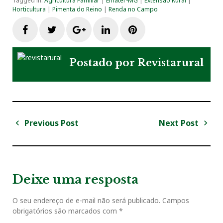
Tagged in:
Agricultura Familiar
|
Emater-MG
|
Extensão Rural
|
Horticultura
|
Pimenta do Reino
|
Renda no Campo
F
T
G
L
P
a
w
o
i
i
Postado por
Revistarural
c
i
o
n
n
e
t
g
k
t
Previous Post
Next Post
N
b
t
l
e
e
a
P
N
v
r
e
o
e
e
d
r
e
e
x
v
t
g
Deixe uma resposta
o
r
+
I
e
i
P
a
o
o
O seu endereço de e-mail não será publicado.
Campos
ç
k
n
s
obrigatórios são marcados com
*
u
s
ã