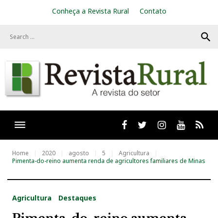
S
Conheça a Revista Rural
Contato
k
i
search
p
t
o
c
o
n
t
e
n
t
Facebook
twitter
Instagram
Youtube
RSS
Home
2020
agosto
5
Agricultura
Pimenta-do-reino aumenta renda de agricultores familiares de Minas
Agricultura
Destaques