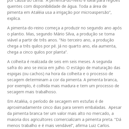
por causa do clima. “A pimenta-do-reino é ideal para regiões
quentes com disponibilidade de água. Toda a área de
pimenta em Ataléia usa a irrigação por microaspersão”,
explica.
A pimenta-do-reino começa a produzir no segundo ano após
o plantio. Mas, segundo Mário Silva, a produção se torna
viável a partir de três anos. “No terceiro ano, a produção
chega a três quilos por pé. Já no quarto ano, ela aumenta,
chega a cinco quilos por planta”.
A colheita é realizada de seis em seis meses. A segunda
safra do ano se inicia em julho. O estágio de maturação das
espigas (ou cachos) na hora da colheita e o processo de
secagem determinam a cor da pimenta. A pimenta branca,
por exemplo, é colhida mais madura e tem um processo de
secagem mais trabalhoso.
Em Ataléia, o período de secagem em estufas é de
aproximadamente cinco dias para serem embaladas. Apesar
da pimenta branca ter um valor mais alto no mercado, a
maioria dos agricultores comercializam a pimenta preta. “Dá
menos trabalho e é mais vendável”, afirma Luiz Carlos.