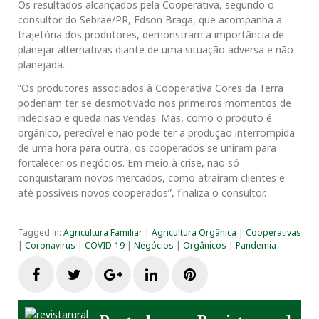
Os resultados alcançados pela Cooperativa, segundo o
consultor do Sebrae/PR, Edson Braga, que acompanha a
trajetória dos produtores, demonstram a importância de
planejar alternativas diante de uma situação adversa e não
planejada.
“Os produtores associados à Cooperativa Cores da Terra
poderiam ter se desmotivado nos primeiros momentos de
indecisão e queda nas vendas. Mas, como o produto é
orgânico, perecível e não pode ter a produção interrompida
de uma hora para outra, os cooperados se uniram para
fortalecer os negócios. Em meio à crise, não só
conquistaram novos mercados, como atraíram clientes e
até possíveis novos cooperados”, finaliza o consultor.
Tagged in:
Agricultura Familiar
|
Agricultura Orgânica
|
Cooperativas
|
Coronavirus
|
COVID-19
|
Negócios
|
Orgânicos
|
Pandemia
F
T
G
L
P
a
w
o
i
i