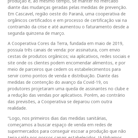
produção e, ao mesmo tempo, se manter no mercado
diante das mudanças geradas pelas medidas de prevenção.
Em Cascavel, região oeste do Paraná, uma cooperativa de
orgânicos certificados e em processo de certificação vai na
contramão da crise e até aumentou o faturamento desde a
segunda quinzena de março.
A Cooperativa Cores da Terra, fundada em maio de 2019,
possuía três canais de venda: por assinatura, com envio
cestas de produtos orgânicos; via aplicativos, redes sociais e
site onde os clientes podem encomendar alimentos, e por
meio de parceiros que cedem os estabelecimentos para
servir como pontos de venda e distribuição. Diante das
medidas de contenção do avanço da Covid-19, os
produtores projetaram uma queda de assinantes no clube e
a redução das vendas por aplicativos. Porém, ao contrário
das previsões, a Cooperativa se deparou com outra
realidade.
“Logo, nos primeiros dias das medidas sanitárias,
começamos a buscar espaço de venda em redes de
supermercados para conseguir escoar a produção que não
teria saída nos nossos canais estabelecidos. Já tínhamos