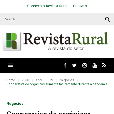
S
Conheça a Revista Rural
Contato
k
i
search
p
t
o
c
o
n
t
e
n
t
Facebook
twitter
Instagram
Youtube
RSS
Home
2020
abril
29
Negócios
Cooperativa de orgânicos aumenta faturamento durante a pandemia
Negócios