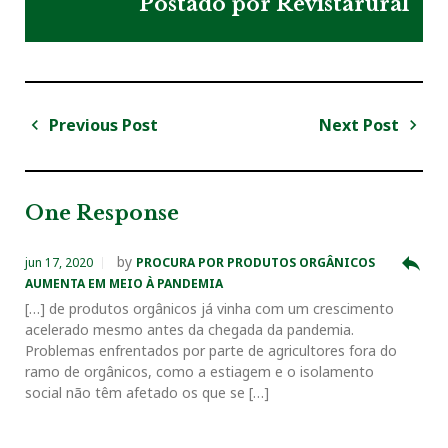
Postado por
Revistarural
c
i
o
n
n
e
t
g
k
t
Previous Post
Next Post
N
b
t
l
e
e
a
P
N
v
r
e
o
e
e
d
r
e
e
x
One Response
v
t
g
o
r
+
I
e
i
P
a
reply
by
jun 17, 2020
PROCURA POR PRODUTOS ORGÂNICOS
o
o
ç
AUMENTA EM MEIO À PANDEMIA
k
n
s
u
s
[…] de produtos orgânicos já vinha com um crescimento
ã
s
t
acelerado mesmo antes da chegada da pandemia.
o
t
Problemas enfrentados por parte de agricultores fora do
P
d
ramo de orgânicos, como a estiagem e o isolamento
o
e
social não têm afetado os que se […]
s
P
t
o