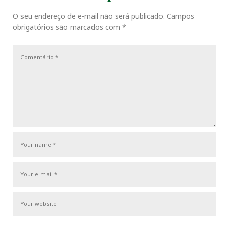
i
P
a
o
o
O seu endereço de e-mail não será publicado.
Campos
ç
k
n
s
obrigatórios são marcados com
*
u
s
ã
s
t
o
t
P
d
o
e
s
P
t
o
s
t