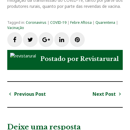
mitigação da transmissão do COVID-19, tanto por parte dos
produtores rurais, quanto por parte das revendas de vacina.
Tagged in:
Coronavirus
|
COVID-19
|
Febre Aftosa
|
Quarentena
|
Vacinação
F
T
G
L
P
a
w
o
i
i
Postado por
Revistarural
c
i
o
n
n
e
t
g
k
t
Previous Post
Next Post
N
b
t
l
e
e
a
P
N
v
r
e
o
e
e
d
r
e
e
x
v
t
g
Deixe uma resposta
o
r
+
I
e