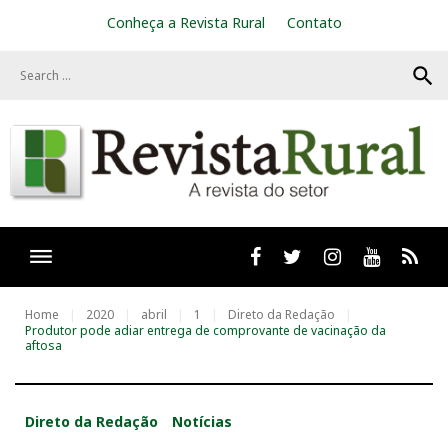
S
Conheça a Revista Rural
Contato
k
i
search
p
t
o
c
o
n
t
e
n
t
Facebook
twitter
Instagram
Youtube
RSS
Home
2020
abril
1
Direto da Redação
Produtor pode adiar entrega de comprovante de vacinação da
aftosa
Direto da Redação
Notícias