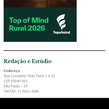
Redação e Estúdio
Endereço
Rua Coriolano 1642 Torre 1 n 22
CEP 05047-001
São Paulo – SP
Tel/FAX: 11 3022 4260