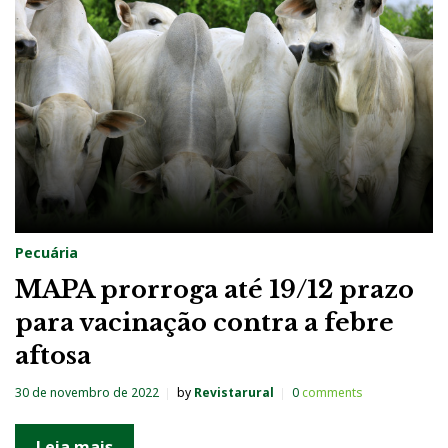
g
:
F
e
b
r
e
A
Pecuária
f
MAPA prorroga até 19/12 prazo
t
para vacinação contra a febre
o
aftosa
s
a
30 de novembro de 2022
by
Revistarural
0
comments
Leia mais