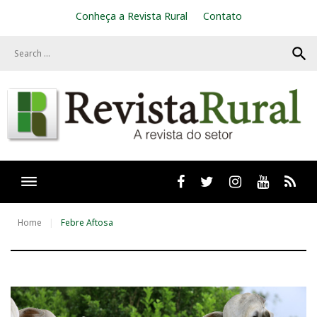
S
Conheça a Revista Rural
Contato
k
i
search
p
t
o
c
o
n
t
e
n
t
Facebook
twitter
Instagram
Youtube
RSS
Home
Febre Aftosa
T
a