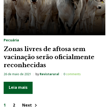
Pecuária
Zonas livres de aftosa sem
vacinação serão oficialmente
reconhecidas
26 de maio de 2021
by
Revistarural
0
comments
Leia mais
N
1
2
Next
chevron_right