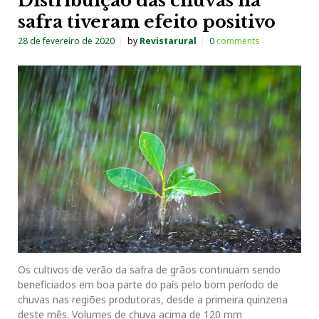
Distribuição das chuvas na
safra tiveram efeito positivo
28 de fevereiro de 2020
by
Revistarural
0
comments
Os cultivos de verão da safra de grãos continuam sendo
beneficiados em boa parte do país pelo bom período de
chuvas nas regiões produtoras, desde a primeira quinzena
deste mês. Volumes de chuva acima de 120 mm