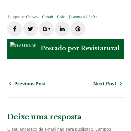
Tagged in:
Chuvas
|
Conab
|
Grãos
|
Lavoura
|
Safra
F
T
G
L
P
a
w
o
i
i
Postado por
Revistarural
c
i
o
n
n
e
t
g
k
t
Previous Post
Next Post
N
b
t
l
e
e
a
P
N
v
r
e
o
e
e
d
r
e
e
x
v
t
g
Deixe uma resposta
o
r
+
I
e
i
P
a
o
o
O seu endereço de e-mail não será publicado.
Campos