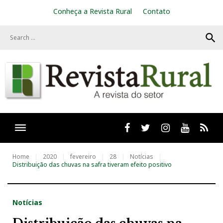
S
Conheça a Revista Rural
Contato
k
i
search
p
t
o
c
o
n
t
e
n
t
Facebook
twitter
Instagram
Youtube
RSS
Home
2020
fevereiro
28
Notícias
Distribuição das chuvas na safra tiveram efeito positivo
Notícias