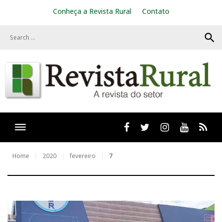
S
Conheça a Revista Rural
Contato
k
i
search
p
t
o
c
o
n
t
e
n
t
Facebook
twitter
Instagram
Youtube
RSS
Home
2020
fevereiro
7
D
i