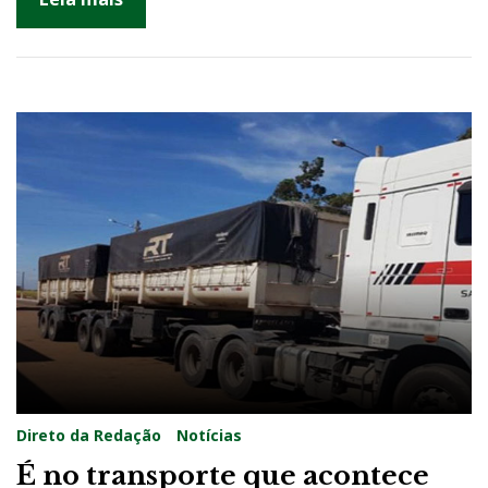
e
2
0
2
0
Direto da Redação
Notícias
É no transporte que acontece