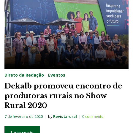
a
:
7
d
e
f
e
v
Direto da Redação
Eventos
e
Dekalb promoveu encontro de
r
produtoras rurais no Show
e
Rural 2020
i
r
7 de fevereiro de 2020
by
Revistarural
0
comments
o
d
Leia mais