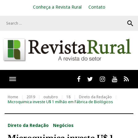
S
Conheça a Revista Rural
Contato
k
i
search
p
t
o
c
o
n
t
e
n
t
Facebook
twitter
Instagram
Youtube
RSS
Home
2019
outubro
18
Direto da Redação
Microquimica investe U$ 1 milhão em Fábrica de Biológicos
Direto da Redação
Negócios