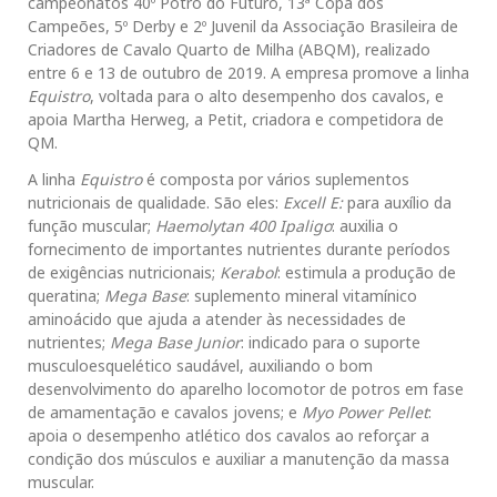
campeonatos 40º Potro do Futuro, 13ª Copa dos
Campeões, 5º Derby e 2º Juvenil da Associação Brasileira de
Criadores de Cavalo Quarto de Milha (ABQM), realizado
entre 6 e 13 de outubro de 2019. A empresa promove a linha
Equistro
, voltada para o alto desempenho dos cavalos, e
apoia Martha Herweg, a Petit, criadora e competidora de
QM.
A linha
Equistro
é composta por vários suplementos
nutricionais de qualidade. São eles:
Excell E
:
para auxílio da
função muscular;
Haemolytan 400
Ipaligo
: auxilia o
fornecimento de importantes nutrientes durante períodos
de exigências nutricionais;
Kerabol
: estimula a produção de
queratina;
Mega Base
: suplemento mineral vitamínico
aminoácido que ajuda a atender às necessidades de
nutrientes;
Mega Base Junior
: indicado para o suporte
musculoesquelético saudável, auxiliando o bom
desenvolvimento do aparelho locomotor de potros em fase
de amamentação e cavalos jovens; e
Myo Power Pellet
:
apoia o desempenho atlético dos cavalos ao reforçar a
condição dos músculos e auxiliar a manutenção da massa
muscular.