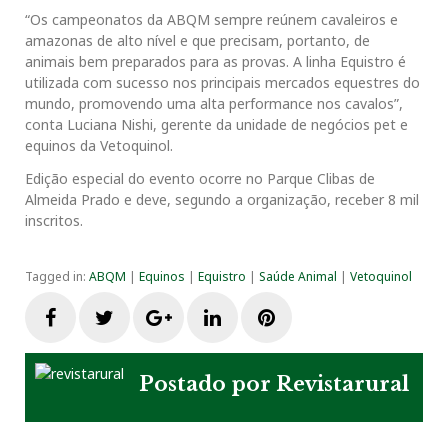
“Os campeonatos da ABQM sempre reúnem cavaleiros e
amazonas de alto nível e que precisam, portanto, de
animais bem preparados para as provas. A linha Equistro é
utilizada com sucesso nos principais mercados equestres do
mundo, promovendo uma alta performance nos cavalos”,
conta Luciana Nishi, gerente da unidade de negócios pet e
equinos da Vetoquinol.
Edição especial do evento ocorre no Parque Clibas de
Almeida Prado e deve, segundo a organização, receber 8 mil
inscritos.
Tagged in:
ABQM
|
Equinos
|
Equistro
|
Saúde Animal
|
Vetoquinol
F
T
G
L
P
a
w
o
i
i
Postado por
Revistarural
c
i
o
n
n