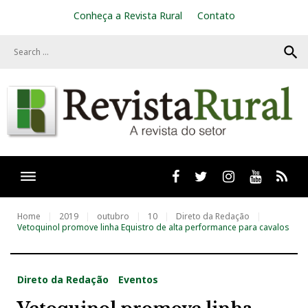
S
Conheça a Revista Rural
Contato
k
i
search
p
t
o
c
o
n
t
e
n
t
Facebook
twitter
Instagram
Youtube
RSS
Home
2019
outubro
10
Direto da Redação
Vetoquinol promove linha Equistro de alta performance para cavalos
Direto da Redação
Eventos