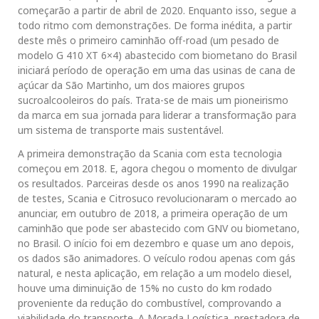
começarão a partir de abril de 2020. Enquanto isso, segue a
todo ritmo com demonstrações. De forma inédita, a partir
deste mês o primeiro caminhão off-road (um pesado de
modelo G 410 XT 6×4) abastecido com biometano do Brasil
iniciará período de operação em uma das usinas de cana de
açúcar da São Martinho, um dos maiores grupos
sucroalcooleiros do país. Trata-se de mais um pioneirismo
da marca em sua jornada para liderar a transformação para
um sistema de transporte mais sustentável.
A primeira demonstração da Scania com esta tecnologia
começou em 2018. E, agora chegou o momento de divulgar
os resultados. Parceiras desde os anos 1990 na realização
de testes, Scania e Citrosuco revolucionaram o mercado ao
anunciar, em outubro de 2018, a primeira operação de um
caminhão que pode ser abastecido com GNV ou biometano,
no Brasil. O início foi em dezembro e quase um ano depois,
os dados são animadores. O veículo rodou apenas com gás
natural, e nesta aplicação, em relação a um modelo diesel,
houve uma diminuição de 15% no custo do km rodado
proveniente da redução do combustível, comprovando a
viabilidade do transporte. A Morada Logística, prestadora de