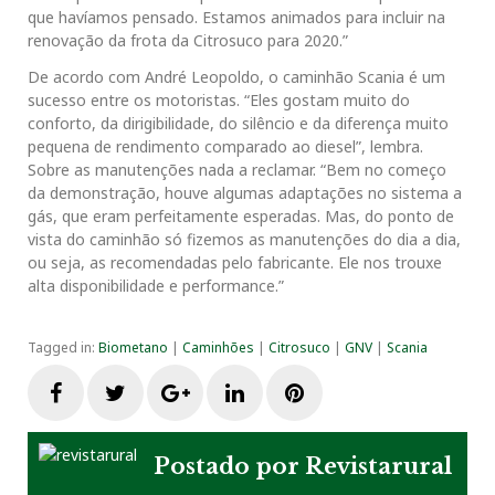
que havíamos pensado. Estamos animados para incluir na
renovação da frota da Citrosuco para 2020.”
De acordo com André Leopoldo, o caminhão Scania é um
sucesso entre os motoristas. “Eles gostam muito do
conforto, da dirigibilidade, do silêncio e da diferença muito
pequena de rendimento comparado ao diesel”, lembra.
Sobre as manutenções nada a reclamar. “Bem no começo
da demonstração, houve algumas adaptações no sistema a
gás, que eram perfeitamente esperadas. Mas, do ponto de
vista do caminhão só fizemos as manutenções do dia a dia,
ou seja, as recomendadas pelo fabricante. Ele nos trouxe
alta disponibilidade e performance.”
Tagged in:
Biometano
|
Caminhões
|
Citrosuco
|
GNV
|
Scania
F
T
G
L
P
a
w
o
i
i
Postado por
Revistarural