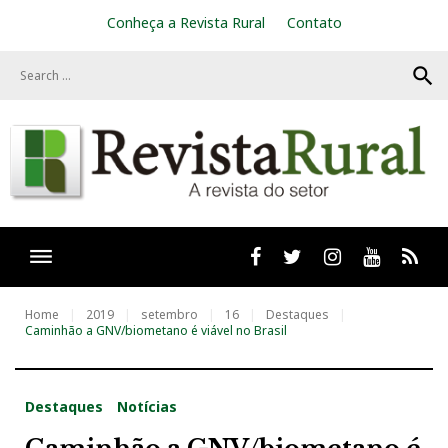
S
Conheça a Revista Rural
Contato
k
i
search
p
t
o
c
o
n
t
e
n
t
Facebook
twitter
Instagram
Youtube
RSS
Home
2019
setembro
16
Destaques
Caminhão a GNV/biometano é viável no Brasil
Destaques
Notícias