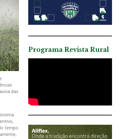
Programa Revista Rural
e
dências
ioria das
sistema
entivo,
 do tempo
vamente,