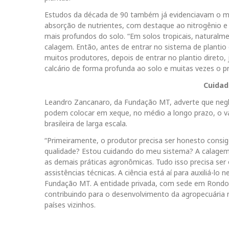
Estudos da década de 90 também já evidenciavam o ma
absorção de nutrientes, com destaque ao nitrogênio e 
mais profundos do solo. “Em solos tropicais, naturalme
calagem. Então, antes de entrar no sistema de plantio d
muitos produtores, depois de entrar no plantio direto,
calcário de forma profunda ao solo e muitas vezes o pr
Cuidad
Leandro Zancanaro, da Fundação MT, adverte que negl
podem colocar em xeque, no médio a longo prazo, o va
brasileira de larga escala.
“Primeiramente, o produtor precisa ser honesto consig
qualidade? Estou cuidando do meu sistema? A calagem
as demais práticas agronômicas. Tudo isso precisa ser
assistências técnicas. A ciência está aí para auxiliá-lo
Fundação MT. A entidade privada, com sede em Rondonó
contribuindo para o desenvolvimento da agropecuária n
países vizinhos.