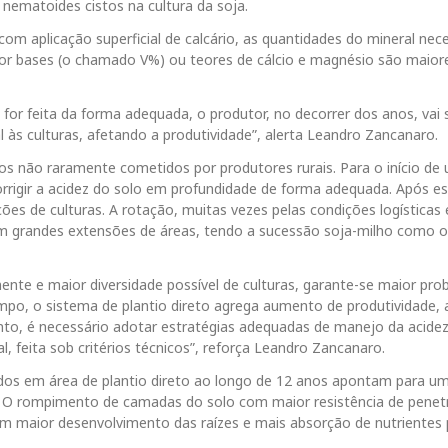
 nematoides cistos na cultura da soja.
om aplicação superficial de calcário, as quantidades do mineral nec
 por bases (o chamado V%) ou teores de cálcio e magnésio são maior
for feita da forma adequada, o produtor, no decorrer dos anos, vai 
 às culturas, afetando a produtividade”, alerta Leandro Zancanaro.
ocos não raramente cometidos por produtores rurais. Para o início d
corrigir a acidez do solo em profundidade de forma adequada. Após e
ões de culturas. A rotação, muitas vezes pelas condições logísticas 
m grandes extensões de áreas, tendo a sucessão soja-milho como o
nte e maior diversidade possível de culturas, garante-se maior prob
empo, o sistema de plantio direto agrega aumento de produtividade
tanto, é necessário adotar estratégias adequadas de manejo da acide
l, feita sob critérios técnicos”, reforça Leandro Zancanaro.
ados em área de plantio direto ao longo de 12 anos apontam para u
. O rompimento de camadas do solo com maior resistência de pene
m maior desenvolvimento das raízes e mais absorção de nutrientes 