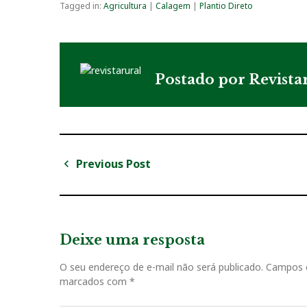
Tagged in:
Agricultura
|
Calagem
|
Plantio Direto
Postado por
Revista
Previous Post
N
P
a
r
v
e
v
Deixe uma resposta
e
i
g
O seu endereço de e-mail não será publicado.
Campos o
o
marcados com
*
u
a
s