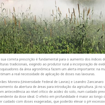
e sua correta prescrição é fundamental para o aumento dos índices d
lturas tradicionais, exigindo ao produtor rural a incorporação de evi
pesquisadores da área agronômica fazem um alerta importante: na ma
stimam a real necessidade de aplicação de doses nas lavouras.
arães Moreira (Universidade Federal de Lavras) e Leandro Zancanaro
mento da abertura de áreas para introdução da agricultura. Já no 
m antecedência ao nível crítico de acidez do solo, num cuidado prev
ependente da dose ideal. O efeito em profundidade é maior ao longo
r cuidado com doses exageradas, que poderão elevar o pH excessi