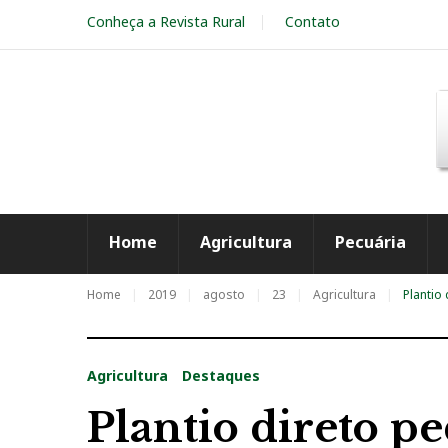
S
Conheça a Revista Rural
Contato
k
i
p
t
o
c
o
n
t
e
Home
Agricultura
Pecuária
n
t
Home
2019
agosto
23
Agricultura
Plantio
Agricultura
Destaques
Plantio direto p