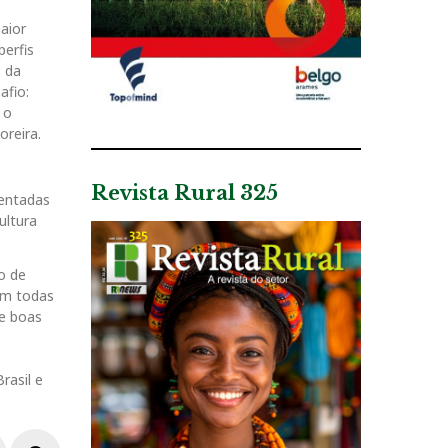
aior
perfis
o da
afio:
 o
oreira.
Revista Rural 325
mentadas
ultura
o de
om todas
de boas
rasil e