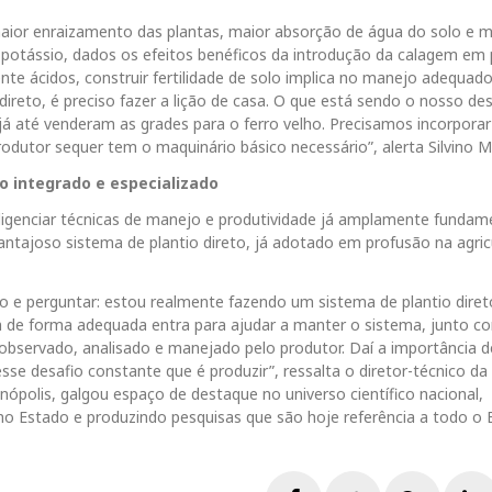
ior enraizamento das plantas, maior absorção de água do solo e m
potássio, dados os efeitos benéficos da introdução da calagem em 
nte ácidos, construir fertilidade de solo implica no manejo adequad
ireto, é preciso fazer a lição de casa. O que está sendo o nosso des
 já até venderam as grades para o ferro velho. Precisamos incorporar
odutor sequer tem o maquinário básico necessário”, alerta Silvino M
o integrado e especializado
igenciar técnicas de manejo e produtividade já amplamente funda
ntajoso sistema de plantio direto, já adotado em profusão na agric
o e perguntar: estou realmente fazendo um sistema de plantio diret
 de forma adequada entra para ajudar a manter o sistema, junto c
 observado, analisado e manejado pelo produtor. Daí a importância 
 nesse desafio constante que é produzir”, ressalta o diretor-técnico da
polis, galgou espaço de destaque no universo científico nacional,
o Estado e produzindo pesquisas que são hoje referência a todo o B