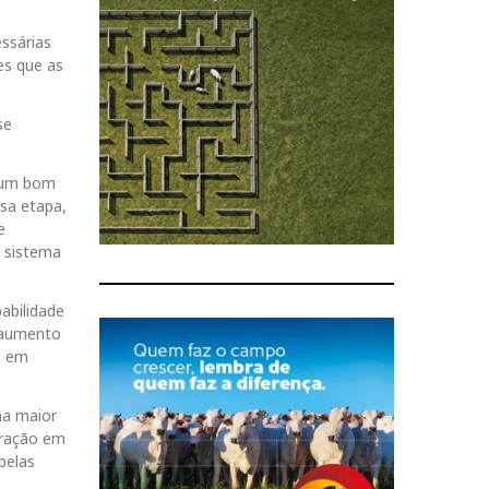
essárias
es que as
se
e um bom
ssa etapa,
e
 sistema
abilidade
, aumento
z em
ma maior
tração em
pelas