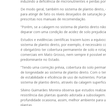
induzindo a deficiência de micronutrientes e perdas por
De modo geral, também no sistema de plantio direto, c
para atingir de fato os níveis desejados de saturação
prescritas nos manuais de recomendação.
“Porém, se a calagem no sistema de plantio direto não 
deparar com uma condição de acidez de solo prejudicial
Estudos e evidências científicas trazem luzes a equív
sistema de plantio direto, por exemplo, é necessário 
é obrigatório ter cobertura permanente de solo e rotaç
comerciais em Mato Grosso, nem sempre é possível e
predominante no Estado.
“Tendo uma correção prévia, cobertura do solo permane
de longevidade ao sistema de plantio direto. Com o t
de estabilidade e eficiência de uso de nutrientes. Por
sistema de plantio direto, através da calagem superficia
Silvino Guimarães Moreira observa que estudos realiz
resistência das plantas quando adotada a subsolagem
profundidade ocasiona, assim, melhor ambiente para u
plantas.