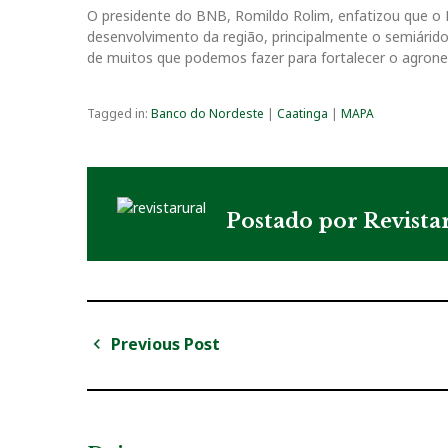
O presidente do BNB, Romildo Rolim, enfatizou que o
desenvolvimento da região, principalmente o semiárido
de muitos que podemos fazer para fortalecer o agrone
Tagged in:
Banco do Nordeste
|
Caatinga
|
MAPA
Postado por
Revista
Previous Post
N
P
a
r
v
e