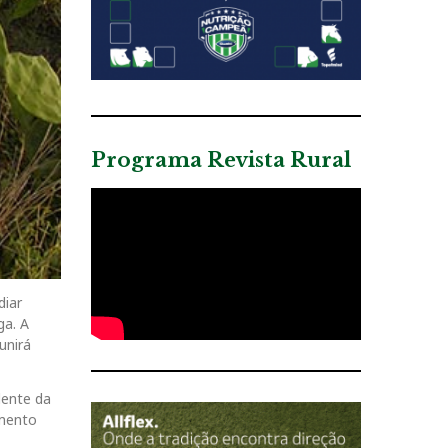
Programa Revista Rural
diar
ga. A
unirá
dente da
imento