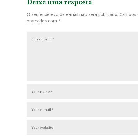
v
Deixe uma resposta
e
i
g
O seu endereço de e-mail não será publicado.
Campos o
o
marcados com
*
u
a
s
ç
P
o
ã
s
o
t
d
e
P
o
s
t