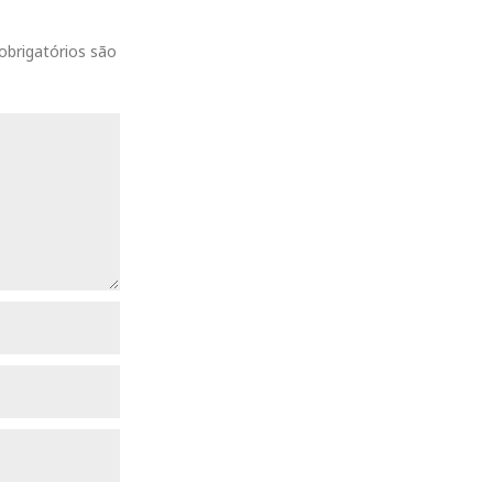
k
brigatórios são