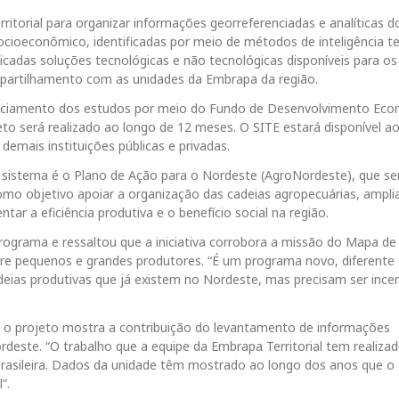
ritorial para organizar informações georreferenciadas e analíticas d
socioeconômico, identificadas por meio de métodos de inteligência terr
dicadas soluções tecnológicas e não tecnológicas disponíveis para os
mpartilhamento com as unidades da Embrapa da região.
nanciamento dos estudos por meio do Fundo de Desenvolvimento Eco
eto será realizado ao longo de 12 meses. O SITE estará disponível ao
emais instituições públicas e privadas.
lo sistema é o Plano de Ação para o Nordeste (AgroNordeste), que se
mo objetivo apoiar a organização das cadeias agropecuárias, amplia
tar a eficiência produtiva e o benefício social na região.
programa e ressaltou que a iniciativa corrobora a missão do Mapa de
entre pequenos e grandes produtores. “É um programa novo, diferente
adeias produtivas que já existem no Nordeste, mas precisam ser ince
e o projeto mostra a contribuição do levantamento de informações
rdeste. “O trabalho que a equipe da Embrapa Territorial tem realiza
asileira. Dados da unidade têm mostrado ao longo dos anos que o
”.