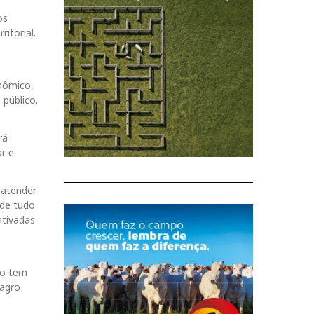
os
itorial.
nômico,
 público.
rá
r e
 atender
 de tudo
ntivadas
do tem
 agro