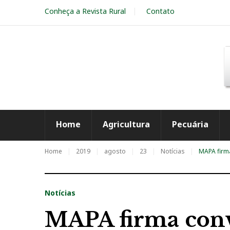
S
Conheça a Revista Rural
Contato
k
i
p
t
o
c
o
n
t
e
Home
Agricultura
Pecuária
n
t
Home
2019
agosto
23
Notícias
MAPA firm
Notícias
MAPA firma con