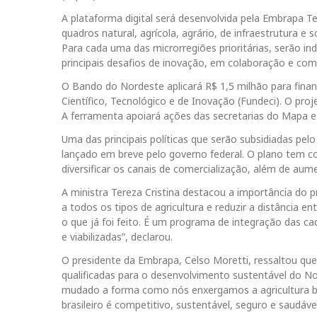
A plataforma digital será desenvolvida pela Embrapa Ter
quadros natural, agrícola, agrário, de infraestrutura e 
Para cada uma das microrregiões prioritárias, serão in
principais desafios de inovação, em colaboração e co
O Bando do Nordeste aplicará R$ 1,5 milhão para fi
Científico, Tecnológico e de Inovação (Fundeci). O proj
A ferramenta apoiará ações das secretarias do Mapa e d
Uma das principais políticas que serão subsidiadas pe
lançado em breve pelo governo federal. O plano tem co
diversificar os canais de comercialização, além de aumen
A ministra Tereza Cristina destacou a importância do 
a todos os tipos de agricultura e reduzir a distância 
o que já foi feito. É um programa de integração das c
e viabilizadas”, declarou.
O presidente da Embrapa, Celso Moretti, ressaltou qu
qualificadas para o desenvolvimento sustentável do No
mudado a forma como nós enxergamos a agricultura br
brasileiro é competitivo, sustentável, seguro e saudável