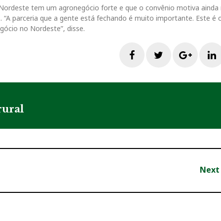
 Nordeste tem um agronegócio forte e que o convênio motiva ainda
. “A parceria que a gente está fechando é muito importante. Este é 
gócio no Nordeste”, disse.
F
T
G
a
w
o
i
c
i
o
rural
e
t
g
b
t
l
Next
o
e
e
o
r
+
I