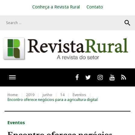
S
Conheça a Revista Rural
Contato
k
i
search
p
t
o
c
o
n
t
e
n
t
Facebook
twitter
Instagram
Youtube
RSS
Home
2019
junho
14
Eventos
Encontro oferece negócios para a agricultura digital
Eventos