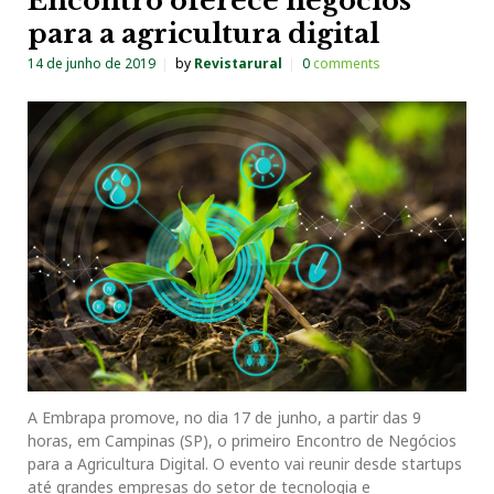
Encontro oferece negócios
para a agricultura digital
14 de junho de 2019
by
Revistarural
0
comments
A Embrapa promove, no dia 17 de junho, a partir das 9
horas, em Campinas (SP), o primeiro Encontro de Negócios
para a Agricultura Digital. O evento vai reunir desde startups
até grandes empresas do setor de tecnologia e