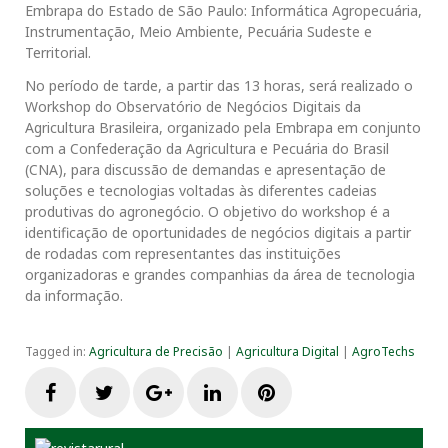
Embrapa do Estado de São Paulo: Informática Agropecuária,
Instrumentação, Meio Ambiente, Pecuária Sudeste e
Territorial.
No período de tarde, a partir das 13 horas, será realizado o
Workshop do Observatório de Negócios Digitais da
Agricultura Brasileira, organizado pela Embrapa em conjunto
com a Confederação da Agricultura e Pecuária do Brasil
(CNA), para discussão de demandas e apresentação de
soluções e tecnologias voltadas às diferentes cadeias
produtivas do agronegócio. O objetivo do workshop é a
identificação de oportunidades de negócios digitais a partir
de rodadas com representantes das instituições
organizadoras e grandes companhias da área de tecnologia
da informação.
Tagged in:
Agricultura de Precisão
|
Agricultura Digital
|
AgroTechs
F
T
G
L
P
a
w
o
i
i