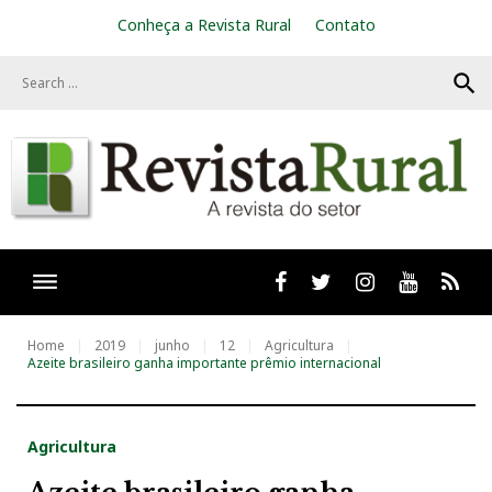
S
Conheça a Revista Rural
Contato
k
i
search
p
t
o
c
o
n
t
e
n
t
Facebook
twitter
Instagram
Youtube
RSS
Home
2019
junho
12
Agricultura
Azeite brasileiro ganha importante prêmio internacional
Agricultura