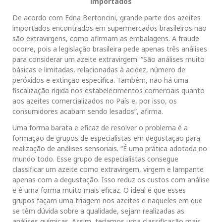
importados
De acordo com Edna Bertoncini, grande parte dos azeites
importados encontrados em supermercados brasileiros não
são extravirgens, como afirmam as embalagens. A fraude
ocorre, pois a legislação brasileira pede apenas três análises
para considerar um azeite extravirgem. “São análises muito
básicas e limitadas, relacionadas à acidez, número de
peróxidos e extinção especifica. Também, não há uma
fiscalização rígida nos estabelecimentos comerciais quanto
aos azeites comercializados no País e, por isso, os
consumidores acabam sendo lesados”, afirma.
Uma forma barata e eficaz de resolver o problema é a
formação de grupos de especialistas em degustação para
realização de análises sensoriais. “É uma prática adotada no
mundo todo. Esse grupo de especialistas consegue
classificar um azeite como extravirgem, virgem e lampante
apenas com a degustação. Isso reduz os custos com análise
e é uma forma muito mais eficaz. O ideal é que esses
grupos façam uma triagem nos azeites e naqueles em que
se têm dúvida sobre a qualidade, sejam realizadas as
análises químicas. Assim, teríamos uma classificação mais