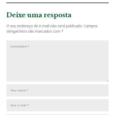
o
e
s
P
t
Deixe uma resposta
o
s
O seu endereço de e-mail não será publicado.
Campos
t
obrigatórios são marcados com
*