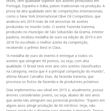
vezes, têm qualidade superior aos azeites produzidos em
Portugal, Espanha e Itália, países tradicionais na produção. A
prova da alta qualidade vem de competições internacionais,
como o New York International Olive Oil Competition, que
analisou em 2019 mais de mil amostras de azeites
produzidas no mundo todo. O azeite Fazenda Irarema,
produzido no município de São Sebastião da Grama, interior
paulista, recebeu medalha de ouro na edição de 2019 e em
2018 foi escolhido o melhor azeite da competição,
recebendo o prêmio Best in Class.
“A medalha de ouro do evento é entregue a todos os
azeites que atingiram 90 pontos, ou seja, com alta
qualidade. O Brasil teve este ano oito azeites classificados
na categoria, nesta que é a principal competição do mundo”,
afirma Moacir Carvalho Dias, da fazenda Irarema, que
processa os frutos da fazenda e de produtores próximos.
Dias implementou seu olival em 2015 e, atualmente, possui
árvores consideradas jovens, ou seja, abaixo de seis anos
que ainda não atingiram seu potencial produtivo. “Espero em
alguns anos atingir produção de 60 mil litros. Hoje, não
temos produção suficiente para atender à demanda. Temos