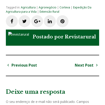
Tagged in:
Agricultura
|
Agronegócio
|
Corteva
|
Expedição Da
Agricultura para a Vida
|
Extensão Rural
F
T
G
L
P
a
w
o
i
i
Postado por
Revistarural
c
i
o
n
n
e
t
g
k
t
Previous Post
Next Post
N
b
t
l
e
e
a
P
N
v
r
e
o
e
e
d
r
e
e
x
v
t
g
Deixe uma resposta
o
r
+
I
e
i
P
a
o
o
O seu endereço de e-mail não será publicado.
Campos
ç
k
n
s