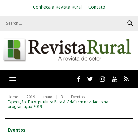
S
Conheça a Revista Rural
Contato
k
i
search
p
t
o
c
o
n
t
e
n
t
Facebook
twitter
Instagram
Youtube
RSS
Home
2019
maio
3
Eventos
Expedição “Da Agricultura Para A Vida” tem novidades na
programação 2019
Eventos