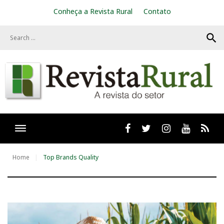
S
Conheça a Revista Rural
Contato
k
i
search
p
t
o
c
o
n
t
e
n
t
Facebook
twitter
Instagram
Youtube
RSS
Home
Top Brands Quality
T
a