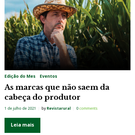
g
:
T
o
p
B
r
a
Edição do Mes
Eventos
n
As marcas que não saem da
d
cabeça do produtor
s
Q
1 de julho de 2021
by
Revistarural
0
comments
u
a
Leia mais
l