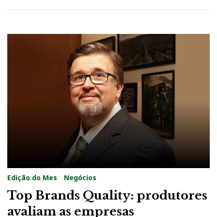
i
t
y
Edição do Mes
Negócios
Top Brands Quality: produtores
avaliam as empresas