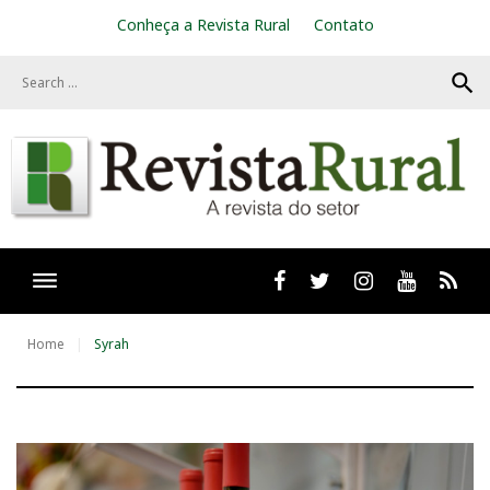
S
Conheça a Revista Rural
Contato
k
i
search
p
t
o
c
o
n
t
e
n
t
Facebook
twitter
Instagram
Youtube
RSS
Home
Syrah
T
a