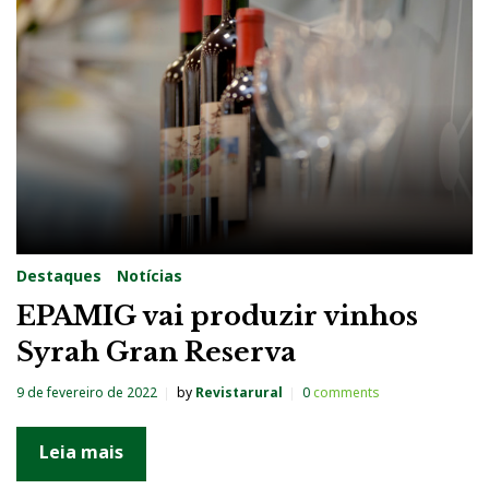
g
:
S
y
r
a
h
Destaques
Notícias
EPAMIG vai produzir vinhos
Syrah Gran Reserva
9 de fevereiro de 2022
by
Revistarural
0
comments
Leia mais