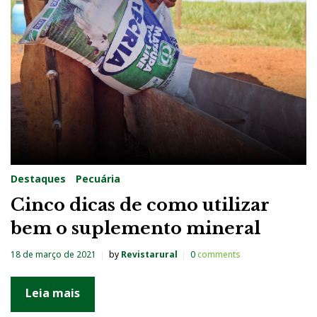
g
:
S
a
l
M
i
n
Destaques
Pecuária
e
Cinco dicas de como utilizar
r
bem o suplemento mineral
a
l
18 de março de 2021
by
Revistarural
0
comments
Leia mais