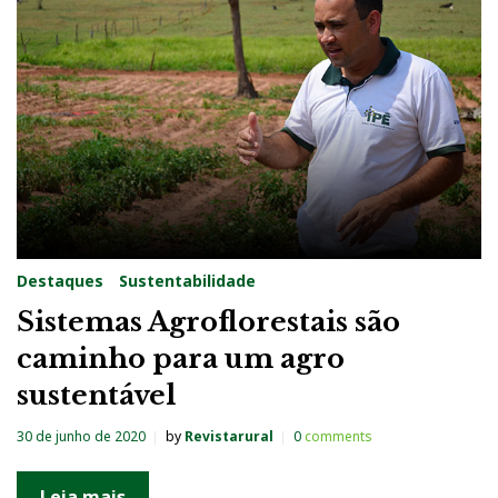
g
:
I
P
Ê
Destaques
Sustentabilidade
Sistemas Agroflorestais são
caminho para um agro
sustentável
30 de junho de 2020
by
Revistarural
0
comments
Leia mais