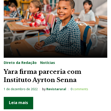
g
:
E
v
a
s
ã
o
Direto da Redação
Notícias
E
Yara firma parceria com
s
Instituto Ayrton Senna
c
o
1 de dezembro de 2022
by
Revistarural
0
comments
l
a
Leia mais
r