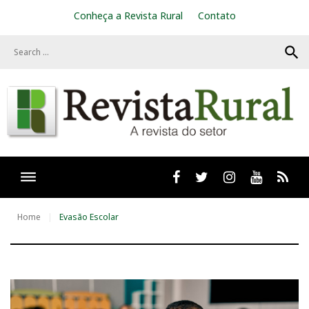
S
Conheça a Revista Rural
Contato
k
i
search
p
t
o
c
o
n
t
e
n
t
Facebook
twitter
Instagram
Youtube
RSS
Home
Evasão Escolar
T
a