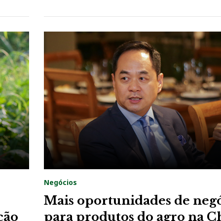
Negócios
Mais oportunidades de neg
ção
para produtos do agro na C