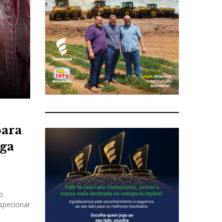
para
ega
o
nspecionar