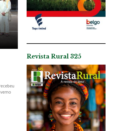
Revista Rural 325
 recebeu
overno