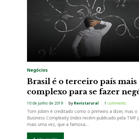
a
g
:
B
r
Negócios
a
Brasil é o terceiro país mais
complexo para se fazer neg
s
10 de junho de 2019
by
Revistarural
1
comments
i
Tom Jobim é creditado como o primeiro a dizer, mas o 
Business Complexity Index recém-publicado pela TMF 
l
mais uma vez, que a famosa…