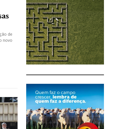
sas
ução de
 o novo