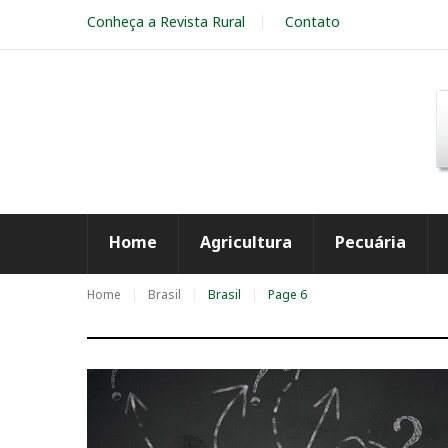
S
Conheça a Revista Rural
Contato
k
i
p
t
o
c
o
n
t
e
Home
Agricultura
Pecuária
n
t
Home
Brasil
Brasil
Page 6
T