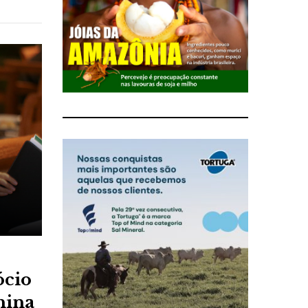
ócio
hina