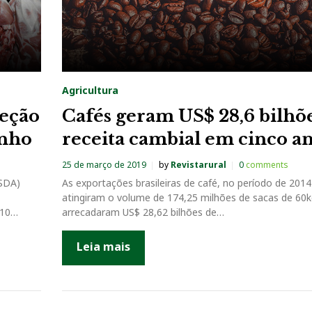
Agricultura
peção
Cafés geram US$ 28,6 bilhõ
unho
receita cambial em cinco a
25 de março de 2019
by
Revistarural
0
comments
USDA)
As exportações brasileiras de café, no período de 201
atingiram o volume de 174,25 milhões de sacas de 60k
 10…
arrecadaram US$ 28,62 bilhões de…
Leia mais