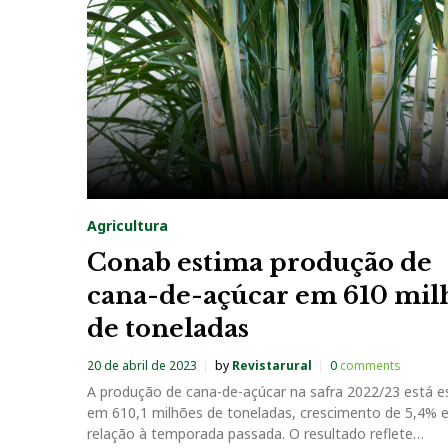
a
t
e
g
o
Agricultura
r
Conab estima produção de
cana-de-açúcar em 610 mil
i
de toneladas
a
20 de abril de 2023
by
Revistarural
0
comments
A produção de cana-de-açúcar na safra 2022/23 está 
:
em 610,1 milhões de toneladas, crescimento de 5,4% 
relação à temporada passada. O resultado reflete…