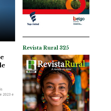
Revista Rural 325
de
de
is
de 2023 e