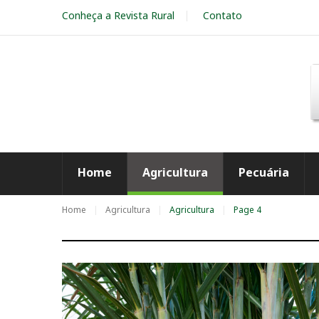
S
Conheça a Revista Rural
Contato
k
i
p
t
o
c
o
n
t
e
Home
Agricultura
Pecuária
n
t
Home
Agricultura
Agricultura
Page 4
C