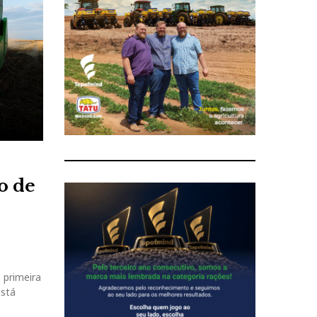
o de
 primeira
está