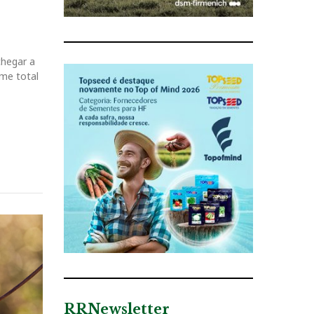
chegar a
me total
RRNewsletter