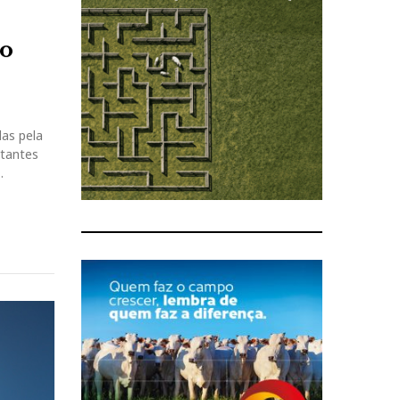
 o
das pela
rtantes
…