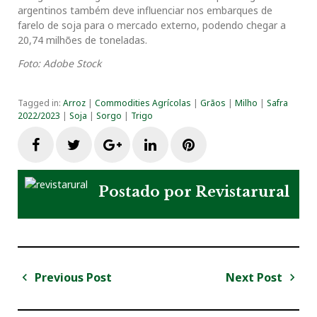
argentinos também deve influenciar nos embarques de
farelo de soja para o mercado externo, podendo chegar a
20,74 milhões de toneladas.
Foto: Adobe Stock
Tagged in:
Arroz
|
Commodities Agrícolas
|
Grãos
|
Milho
|
Safra
2022/2023
|
Soja
|
Sorgo
|
Trigo
F
T
G
L
P
a
w
o
i
i
Postado por
Revistarural
c
i
o
n
n
e
t
g
k
t
Previous Post
Next Post
N
b
t
l
e
e
a
P
N