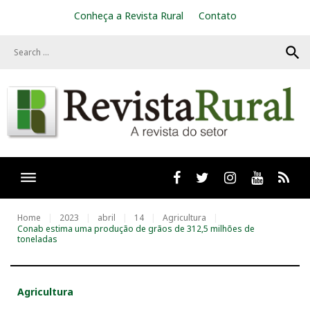
S
Conheça a Revista Rural
Contato
k
i
search
p
t
o
c
o
n
t
e
n
t
Facebook
twitter
Instagram
Youtube
RSS
Home
2023
abril
14
Agricultura
Conab estima uma produção de grãos de 312,5 milhões de
toneladas
Agricultura