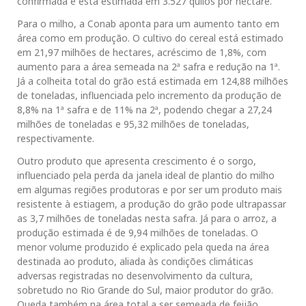
confirmada e está estimada em 3.527 quilos por hectare.
Para o milho, a Conab aponta para um aumento tanto em
área como em produção. O cultivo do cereal está estimado
em 21,97 milhões de hectares, acréscimo de 1,8%, com
aumento para a área semeada na 2ª safra e redução na 1ª.
Já a colheita total do grão está estimada em 124,88 milhões
de toneladas, influenciada pelo incremento da produção de
8,8% na 1ª safra e de 11% na 2ª, podendo chegar a 27,24
milhões de toneladas e 95,32 milhões de toneladas,
respectivamente.
Outro produto que apresenta crescimento é o sorgo,
influenciado pela perda da janela ideal de plantio do milho
em algumas regiões produtoras e por ser um produto mais
resistente à estiagem, a produção do grão pode ultrapassar
as 3,7 milhões de toneladas nesta safra. Já para o arroz, a
produção estimada é de 9,94 milhões de toneladas. O
menor volume produzido é explicado pela queda na área
destinada ao produto, aliada às condições climáticas
adversas registradas no desenvolvimento da cultura,
sobretudo no Rio Grande do Sul, maior produtor do grão.
Queda também na área total a ser semeada de feijão,