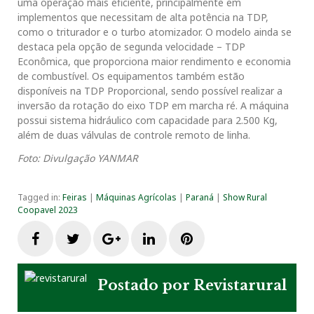
uma operação mais eficiente, principalmente em
implementos que necessitam de alta potência na TDP,
como o triturador e o turbo atomizador. O modelo ainda se
destaca pela opção de segunda velocidade – TDP
Econômica, que proporciona maior rendimento e economia
de combustível. Os equipamentos também estão
disponíveis na TDP Proporcional, sendo possível realizar a
inversão da rotação do eixo TDP em marcha ré. A máquina
possui sistema hidráulico com capacidade para 2.500 Kg,
além de duas válvulas de controle remoto de linha.
Foto: Divulgação YANMAR
Tagged in:
Feiras
|
Máquinas Agrícolas
|
Paraná
|
Show Rural
Coopavel 2023
F
T
G
L
P
a
w
o
i
i
Postado por
Revistarural
c
i
o
n
n