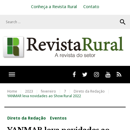
S
Conheça a Revista Rural
Contato
k
i
search
p
t
o
c
o
n
t
e
n
t
Facebook
twitter
Instagram
Youtube
RSS
Home
2023
fevereiro
7
Direto da Redação
YANMAR leva novidades ao Show Rural 2022
Direto da Redação
Eventos