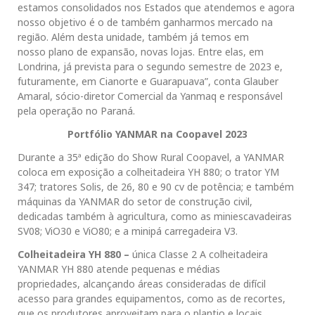
estamos consolidados nos Estados que atendemos e agora
nosso objetivo é o de também ganharmos mercado na
região. Além desta unidade, também já temos em
nosso plano de expansão, novas lojas. Entre elas, em
Londrina, já prevista para o segundo semestre de 2023 e,
futuramente, em Cianorte e Guarapuava”, conta Glauber
Amaral, sócio-diretor Comercial da Yanmaq e responsável
pela operação no Paraná.
Portfólio YANMAR na Coopavel 2023
Durante a 35ª edição do Show Rural Coopavel, a YANMAR
coloca em exposição a colheitadeira YH 880; o trator YM
347; tratores Solis, de 26, 80 e 90 cv de potência; e também
máquinas da YANMAR do setor de construção civil,
dedicadas também à agricultura, como as miniescavadeiras
SV08; ViO30 e ViO80; e a minipá carregadeira V3.
Colheitadeira YH 880 –
única Classe 2 A colheitadeira
YANMAR YH 880 atende pequenas e médias
propriedades, alcançando áreas consideradas de difícil
acesso para grandes equipamentos, como as de recortes,
que os produtores aproveitam para o plantio e locais