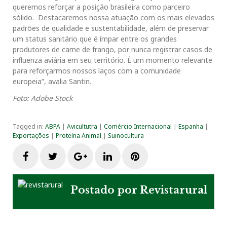
queremos reforçar a posição brasileira como parceiro
sólido. Destacaremos nossa atuação com os mais elevados
padrões de qualidade e sustentabilidade, além de preservar
um status sanitário que é ímpar entre os grandes
produtores de carne de frango, por nunca registrar casos de
influenza aviária em seu território. É um momento relevante
para reforçarmos nossos laços com a comunidade
europeia”, avalia Santin.
Foto: Adobe Stock
Tagged in:
ABPA
|
Avicultutra
|
Comércio Internacional
|
Espanha
|
Exportações
|
Proteína Animal
|
Suinocultura
F
T
G
L
P
a
w
o
i
i
Postado por
Revistarural
c
i
o
n
n