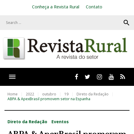
S
Conheça a Revista Rural
Contato
k
i
search
p
t
o
c
o
n
t
e
n
t
Facebook
twitter
Instagram
Youtube
RSS
Home
2022
outubro
19
Direto da Redação
ABPA & ApexBrasil promovem setor na Espanha
Direto da Redação
Eventos