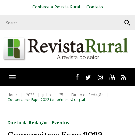
S
Conheça a Revista Rural
Contato
k
i
search
p
t
o
c
o
n
t
e
n
t
Facebook
twitter
Instagram
Youtube
RSS
Home
2022
julho
25
Direto da Redação
Coopercitrus Expo 2022 também será digital
Direto da Redação
Eventos