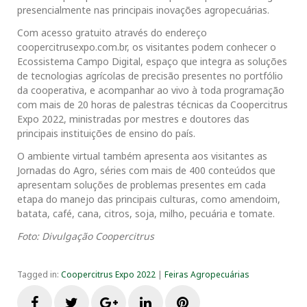
presencialmente nas principais inovações agropecuárias.
Com acesso gratuito através do endereço
coopercitrusexpo.com.br, os visitantes podem conhecer o
Ecossistema Campo Digital, espaço que integra as soluções
de tecnologias agrícolas de precisão presentes no portfólio
da cooperativa, e acompanhar ao vivo à toda programação
com mais de 20 horas de palestras técnicas da Coopercitrus
Expo 2022, ministradas por mestres e doutores das
principais instituições de ensino do país.
O ambiente virtual também apresenta aos visitantes as
Jornadas do Agro, séries com mais de 400 conteúdos que
apresentam soluções de problemas presentes em cada
etapa do manejo das principais culturas, como amendoim,
batata, café, cana, citros, soja, milho, pecuária e tomate.
Foto: Divulgação Coopercitrus
Tagged in:
Coopercitrus Expo 2022
|
Feiras Agropecuárias
F
T
G
L
P