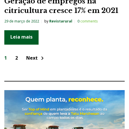
Geração de empregos na
citricultura cresce 17% em 2021
29 de março de 2022
by
Revistarural
0
comments
Leia mais
N
1
2
Next
chevron_right
a
v
e
g
a
ç
ã
o
p