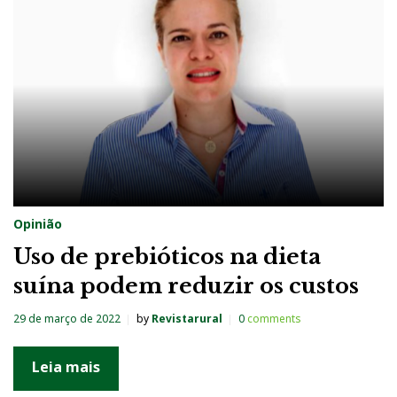
a
:
2
9
d
e
m
a
Opinião
r
Uso de prebióticos na dieta
ç
suína podem reduzir os custos
o
d
29 de março de 2022
by
Revistarural
0
comments
e
2
Leia mais
0