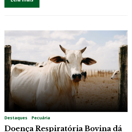
2
2
Destaques
Pecuária
Doença Respiratória Bovina dá