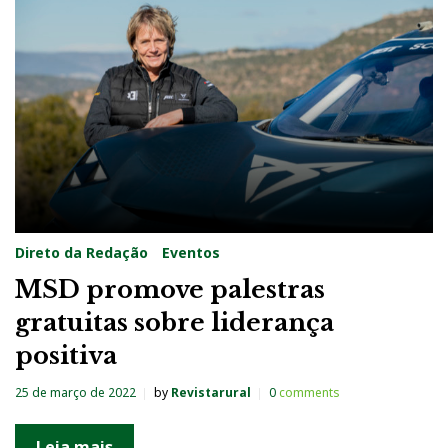
a
:
2
5
d
e
m
a
Direto da Redação
Eventos
r
MSD promove palestras
ç
gratuitas sobre liderança
o
positiva
d
e
25 de março de 2022
by
Revistarural
0
comments
2
0
Leia mais