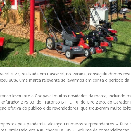
avel 2022, realizada em Cascavel, no Paraná, conseguiu ótimos resu
esceu 80%, uma marca relevante se levarmos em conta o período da
a Branco levou até a Coopavel muitas novidades da marca, incluindo o
erfurador BPS 33, do Tratorito BTTD 10, do Giro Zero, do Gerador 
pação efetiva do público e de revendedores, que trouxeram muito êxit
impostos pela pandemia, alcançou números surpreendentes. A feira
ores, projetado em 400, chegou a 585. O volume de comercialização