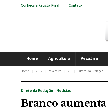
S
Conheça a Revista Rural
Contato
k
i
p
t
o
c
o
n
t
e
Home
Agricultura
Pecuária
n
t
Home
2022
fevereiro
23
Direto da Redação
Direto da Redação
Notícias
Branco aumenta