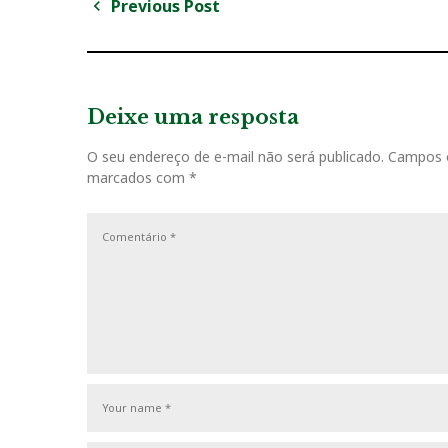
Previous Post
N
P
a
r
v
e
v
Deixe uma resposta
e
i
g
O seu endereço de e-mail não será publicado.
Campos o
o
marcados com
*
u
a
s
ç
P
o
ã
s
o
t
d
e
P