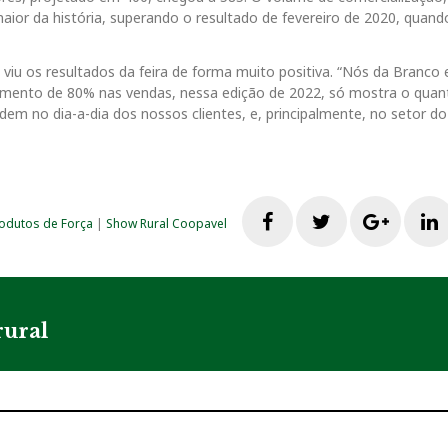
maior da história, superando o resultado de fevereiro de 2020, quand
 viu os resultados da feira de forma muito positiva. “Nós da Branc
escimento de 80% nas vendas, nessa edição de 2022, só mostra o quan
em no dia-a-dia dos nossos clientes, e, principalmente, no setor do
F
T
G
odutos de Força
|
Show Rural Coopavel
a
w
o
i
c
i
o
rural
e
t
g
b
t
l