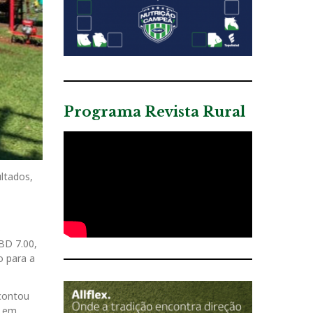
Programa Revista Rural
ltados,
s
BD 7.00,
o para a
 contou
, em