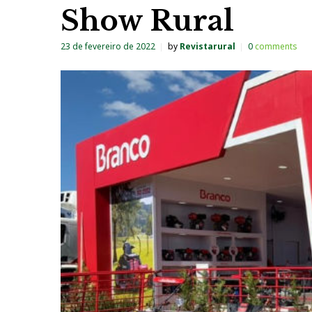
Show Rural
23 de fevereiro de 2022
by
Revistarural
0
comments