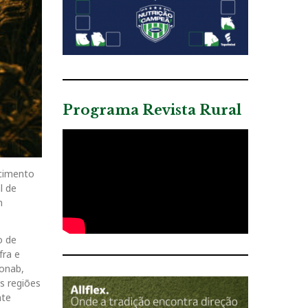
Programa Revista Rural
scimento
l de
m
o de
fra e
Conab,
s regiões
nte