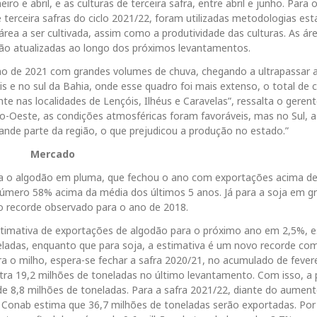
ro e abril, e as culturas de terceira safra, entre abril e junho. Para o
terceira safras do ciclo 2021/22, foram utilizadas metodologias esta
área a ser cultivada, assim como a produtividade das culturas. As ár
erão atualizadas ao longo dos próximos levantamentos.
o de 2021 com grandes volumes de chuva, chegando a ultrapassar 
is e no sul da Bahia, onde esse quadro foi mais extenso, o total de c
te nas localidades de Lençóis, Ilhéus e Caravelas”, ressalta o geren
-Oeste, as condições atmosféricas foram favoráveis, mas no Sul, a
grande parte da região, o que prejudicou a produção no estado.”
Mercado
a o algodão em pluma, que fechou o ano com exportações acima de
úmero 58% acima da média dos últimos 5 anos. Já para a soja em gr
 o recorde observado para o ano de 2018.
imativa de exportações de algodão para o próximo ano em 2,5%, 
ladas, enquanto que para soja, a estimativa é um novo recorde co
a o milho, espera-se fechar a safra 2020/21, no acumulado de fevere
tra 19,2 milhões de toneladas no último levantamento. Com isso, a 
de 8,8 milhões de toneladas. Para a safra 2021/22, diante do aumen
Conab estima que 36,7 milhões de toneladas serão exportadas. Por