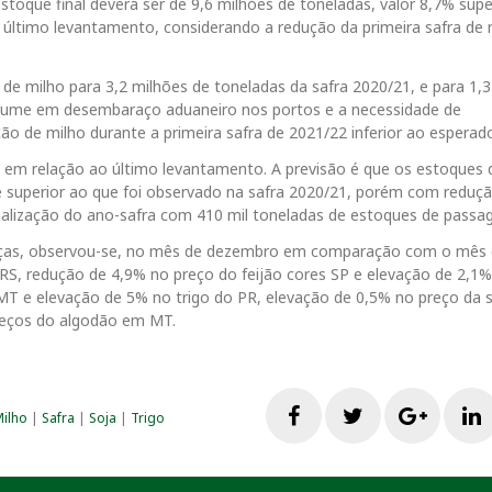
toque final deverá ser de 9,6 milhões de toneladas, valor 8,7% supe
último levantamento, considerando a redução da primeira safra de 
de milho para 3,2 milhões de toneladas da safra 2020/21, e para 1,3
volume em desembaraço aduaneiro nos portos e a necessidade de
ão de milho durante a primeira safra de 2021/22 inferior ao esperad
a em relação ao último levantamento. A previsão é que os estoques 
 superior ao que foi observado na safra 2020/21, porém com reduç
inalização do ano-safra com 410 mil toneladas de estoques de passa
praças, observou-se, no mês de dezembro em comparação com o mês
S, redução de 4,9% no preço do feijão cores SP e elevação de 2,1
MT e elevação de 5% no trigo do PR, elevação de 0,5% no preço da 
reços do algodão em MT.
F
T
G
ilho
|
Safra
|
Soja
|
Trigo
a
w
o
i