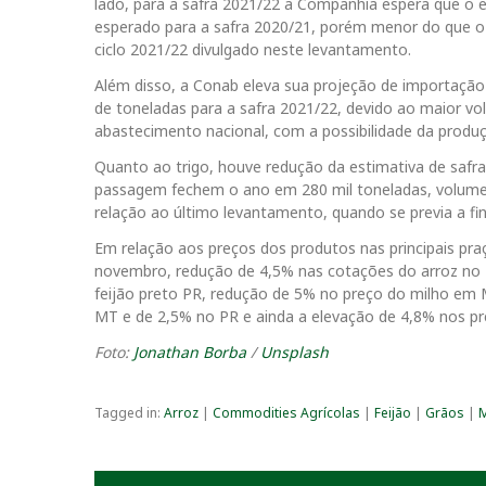
lado, para a safra 2021/22 a Companhia espera que o es
esperado para a safra 2020/21, porém menor do que o 
ciclo 2021/22 divulgado neste levantamento.
Além disso, a Conab eleva sua projeção de importação 
de toneladas para a safra 2021/22, devido ao maior 
abastecimento nacional, com a possibilidade da produç
Quanto ao trigo, houve redução da estimativa de safr
passagem fechem o ano em 280 mil toneladas, volume
relação ao último levantamento, quando se previa a f
Em relação aos preços dos produtos nas principais 
novembro, redução de 4,5% nas cotações do arroz no R
feijão preto PR, redução de 5% no preço do milho em 
MT e de 2,5% no PR e ainda a elevação de 4,8% nos p
Foto:
Jonathan Borba
/
Unsplash
Tagged in:
Arroz
|
Commodities Agrícolas
|
Feijão
|
Grãos
|
M