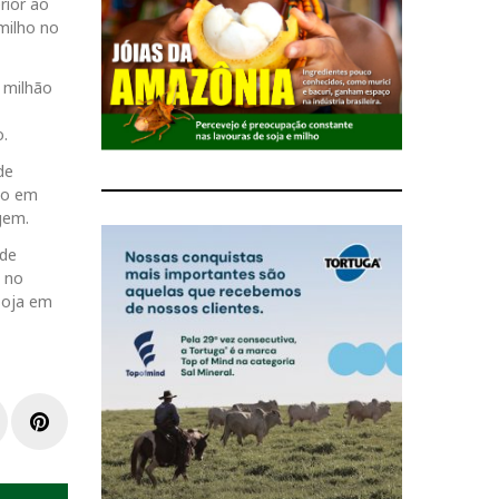
rior ao
milho no
 milhão
o.
de
ão em
gem.
 de
% no
soja em
L
P
i