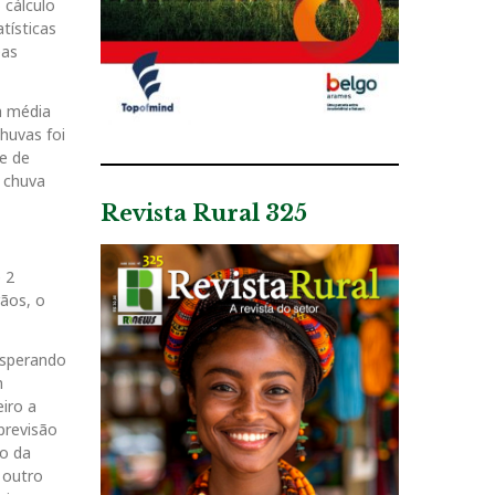
 cálculo
tísticas
eas
a média
huvas foi
te de
 chuva
Revista Rural 325
 2
ãos, o
esperando
m
iro a
previsão
to da
 outro