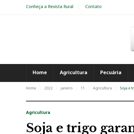
S
Conheça a Revista Rural
Contato
k
i
p
t
o
c
o
n
t
e
Home
Agricultura
Pecuária
n
t
Home
2022
janeiro
11
Agricultura
Soja e 
Agricultura
Soja e trigo gar