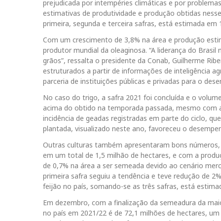
prejudicada por intempéries climáticas e por problemas 
estimativas de produtividade e produção obtidas nesse
primeira, segunda e terceira safras, está estimada em 
Com um crescimento de 3,8% na área e produção esti
produtor mundial da oleaginosa. “A liderança do Brasil
grãos”, ressalta o presidente da Conab, Guilherme Ribe
estruturados a partir de informações de inteligência 
parceria de instituições públicas e privadas para o des
No caso do trigo, a safra 2021 foi concluída e o volume
acima do obtido na temporada passada, mesmo com as
incidência de geadas registradas em parte do ciclo, q
plantada, visualizado neste ano, favoreceu o desempen
Outras culturas também apresentaram bons números, 
em um total de 1,5 milhão de hectares, e com a produ
de 0,7% na área a ser semeada devido ao cenário merca
primeira safra seguiu a tendência e teve redução de 2
feijão no país, somando-se as três safras, está estim
Em dezembro, com a finalização da semeadura da maioria
no país em 2021/22 é de 72,1 milhões de hectares, um 