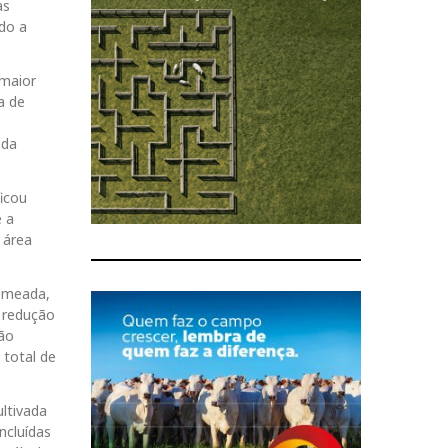
as
ndo a
 maior
a de
 da
ficou
 a
 área
emeada,
e redução
jão
 total de
ultivada
ncluídas