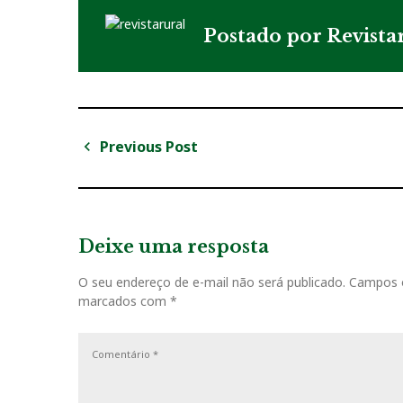
Postado por
Revista
Previous Post
N
P
a
r
v
e
v
Deixe uma resposta
e
i
g
O seu endereço de e-mail não será publicado.
Campos o
o
marcados com
*
u
a
s
ç
P
o
ã
s