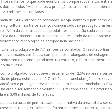
fitossanitários, o que pode equilibrar os comparativos feitos entre 
s dois períodos.” Atualmente, a produção total de milho, considera
112,9 milhões de toneladas.
mada de 140,5 milhões de toneladas, a soja mantém o país como o
 na agricultura mostra os avanços conquistados na produção brasileir
iro. “Além da versatilidade dos produtores, que estão cada vez mais
agrícola da Companhia, outros ganhos são resultado da organização e
envolvimento tecnológico da agropecuária nacional.”
 total de produção é de 7,7 milhões de toneladas. O resultado final 
 adversidades climáticas, com períodos prolongados de estiagem e
ue reduziram o potencial produtivo. No entanto, o bom incremento de
ho da cultura.
como o algodão, que obteve crescimento de 12,5% na área a ser s
ção de pluma estimada em 2,7 milhões de toneladas. Já o arroz tev
dológico e produção prevista de 11,38 milhões de toneladas. O fei
% na área a ser semeada e volume 988,4 mil toneladas, já a produção
ada em 3,08 milhões de toneladas.
 das culturas de primeira safra, a estimativa da área total a ser c
crescimento de 4,5% sobre a safra anterior. Nesse contexto, estão i