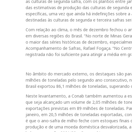
as culturas de segunda safra, com os plantios entre janei
das estimativas de produção das culturas de segunda e 
específicas, uma vez que ainda há indefinições sobre a 
destinadas às culturas de segunda e terceira safras s
Com relação ao clima, o mês de dezembro fechou o an
em diversas regiões do Brasil. “No norte de Minas Gera
o maior das séries históricas de dezembro, especialmen
Acompanhamento de Safras, Rafael Fogaça. “No Centro
registrada não foi suficiente para atingir a média em 
No âmbito do mercado externo, os destaques são par
milhões de toneladas pelo segundo ano consecutivo, n
Brasil exportou 86,1 milhões de toneladas, superando
Neste levantamento, a Conab também aumentou a est
que seja alcançado um volume de 2,05 milhões de tone
exportações previstas em 89 milhões de toneladas. Par
janeiro, em 20,5 milhões de toneladas exportadas, con
é que o ano-safra de milho feche com estoques finais 
produção e de uma moeda doméstica desvalorizada, a 