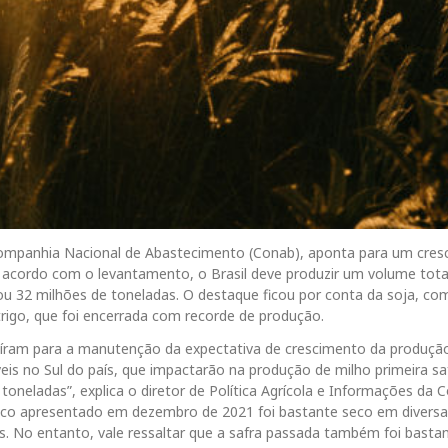
 Companhia Nacional de Abastecimento (Conab), aponta para um cre
acordo com o levantamento, o Brasil deve produzir um volume tota
u 32 milhões de toneladas. O destaque ficou por conta da soja, co
rigo, que foi encerrada com recorde de produção.
uíram para a manutenção da expectativa de crescimento da produçã
is no Sul do país, que impactarão na produção de milho primeira sa
oneladas”, explica o diretor de Política Agrícola e Informações da 
ático apresentado em dezembro de 2021 foi bastante seco em diversa
s. No entanto, vale ressaltar que a safra passada também foi basta