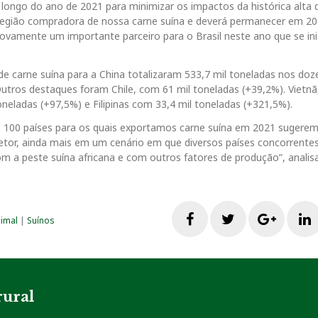
ongo do ano de 2021 para minimizar os impactos da histórica alta 
l região compradora de nossa carne suína e deverá permanecer em 
novamente um importante parceiro para o Brasil neste ano que se ini
de carne suína para a China totalizaram 533,7 mil toneladas nos do
utros destaques foram Chile, com 61 mil toneladas (+39,2%). Vietn
oneladas (+97,5%) e Filipinas com 33,4 mil toneladas (+321,5%).
ase 100 países para os quais exportamos carne suína em 2021 sugere
tor, ainda mais em um cenário em que diversos países concorrente
m a peste suína africana e com outros fatores de produção”, analisa
F
T
G
nimal
|
Suínos
a
w
o
i
c
i
o
rural