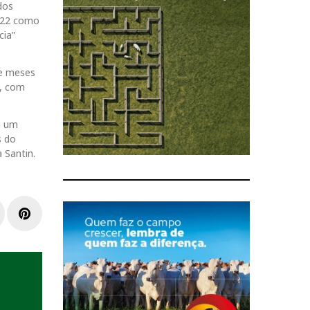
dos
2022 como
cia”
ze meses
ã, com
m um
s do
 Santin.
L
P
i
n
n