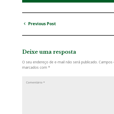
Previous Post
N
P
a
r
v
e
v
Deixe uma resposta
e
i
g
O seu endereço de e-mail não será publicado.
Campos o
o
marcados com
*
u
a
s
ç
P
o
ã
s
o
t
d