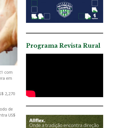
Programa Revista Rural
21 com
pera em
S$ 2,270
íodo de
ntra US$