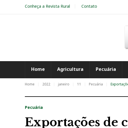
S
Conheça a Revista Rural
Contato
k
i
p
t
o
c
o
n
t
e
Home
Agricultura
Pecuária
n
t
Home
2022
janeiro
11
Pecuária
Exportaçõ
Pecuária
Exportações de 