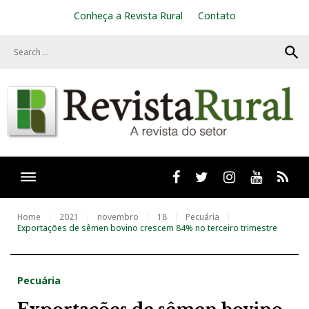
S
Conheça a Revista Rural
Contato
k
i
search
p
t
o
c
o
n
t
e
n
t
Facebook
twitter
Instagram
Youtube
RSS
Home
2021
novembro
18
Pecuária
Exportações de sêmen bovino crescem 84% no terceiro trimestre
Pecuária