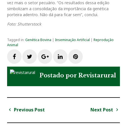
vez mais o setor pecuário. “Os resultados dessa edição
simbolizam a consolidação da importância da genética
porteira adentro. Não dá para ficar sem”, conclui.
Foto: Shutterstock
Tagged in:
Genética Bovina
|
Inseminação Artificial
|
Reprodução
Animal
F
T
G
L
P
a
w
o
i
i
Postado por
Revistarural
c
i
o
n
n
e
t
g
k
t
Previous Post
Next Post
N
b
t
l
e
e
a
P
N
v
r
e