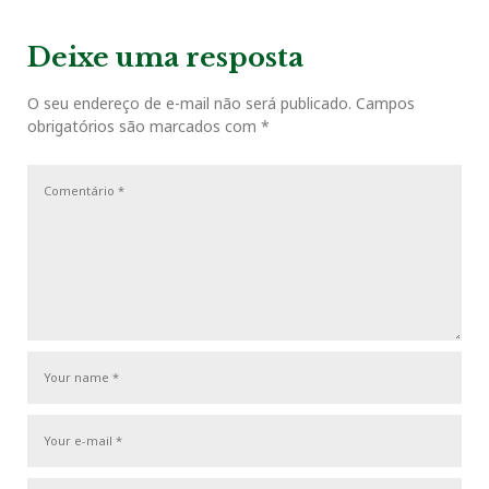
o
e
e
d
r
e
e
x
v
t
g
Deixe uma resposta
o
r
+
I
e
i
P
a
o
o
O seu endereço de e-mail não será publicado.
Campos
ç
k
n
s
obrigatórios são marcados com
*
u
s
ã
s
t
o
t
P
d
o
e
s
P
t
o
s
t