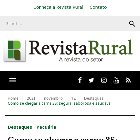
S
Conheça a Revista Rural
Contato
k
i
search
p
t
o
c
o
n
t
e
n
t
Facebook
twitter
Instagram
Youtube
RSS
Home
2021
novembro
12
Destaques
Como se chegar a carne 3S: segura, saborosa e saudável
Destaques
Pecuária