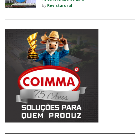
by
Revistarural