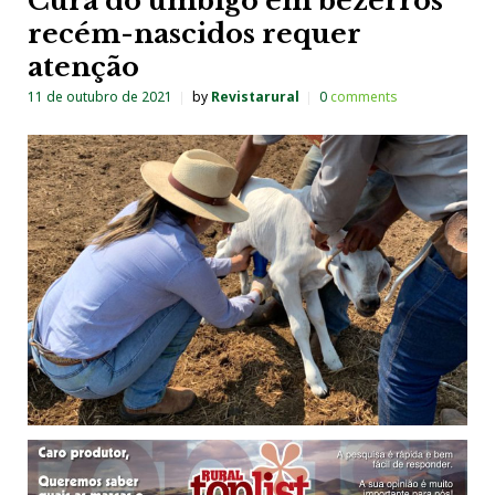
Cura do umbigo em bezerros
recém-nascidos requer
atenção
11 de outubro de 2021
by
Revistarural
0
comments