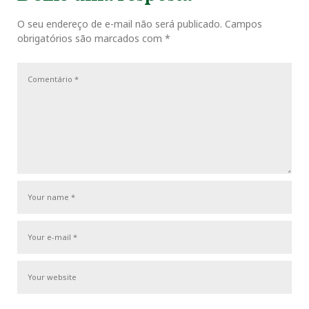
i
P
a
t
o
o
O seu endereço de e-mail não será publicado.
Campos
ç
obrigatórios são marcados com
*
u
s
ã
s
t
o
P
d
o
e
s
P
t
o
s
t