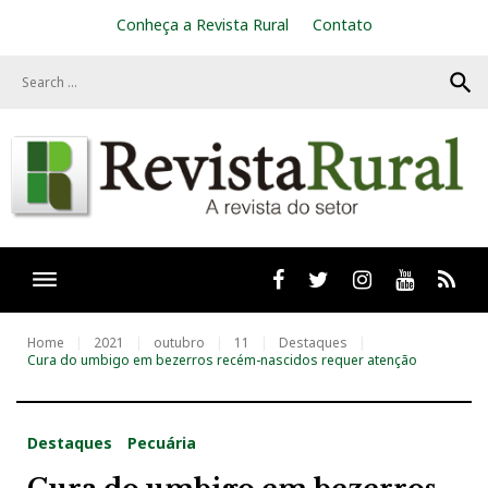
S
Conheça a Revista Rural
Contato
k
i
search
p
t
o
c
o
n
t
e
n
t
Facebook
twitter
Instagram
Youtube
RSS
Home
2021
outubro
11
Destaques
Cura do umbigo em bezerros recém-nascidos requer atenção
Destaques
Pecuária