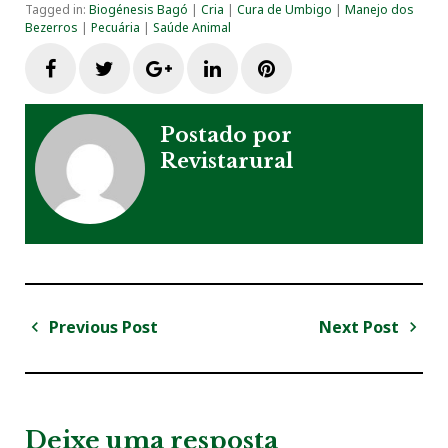
Tagged in:
Biogénesis Bagó
|
Cria
|
Cura de Umbigo
|
Manejo dos
Bezerros
|
Pecuária
|
Saúde Animal
F
T
G
L
P
a
w
o
i
i
Postado por
Revistarural
c
i
o
n
n
e
t
g
k
t
b
t
l
e
e
o
e
e
d
r
Previous Post
Next Post
N
a
P
N
o
r
+
I
e
v
r
e
e
e
x
k
n
s
v
t
g
Deixe uma resposta