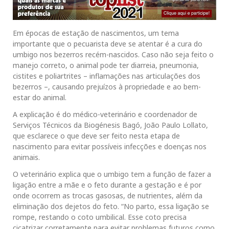
Em épocas de estação de nascimentos, um tema
importante que o pecuarista deve se atentar é a cura do
umbigo nos bezerros recém-nascidos. Caso não seja feito o
manejo correto, o animal pode ter diarreia, pneumonia,
cistites e poliartrites – inflamações nas articulações dos
bezerros –, causando prejuízos à propriedade e ao bem-
estar do animal.
A explicação é do médico-veterinário e coordenador de
Serviços Técnicos da Biogénesis Bagó, João Paulo Lollato,
que esclarece o que deve ser feito nesta etapa de
nascimento para evitar possíveis infecções e doenças nos
animais.
O veterinário explica que o umbigo tem a função de fazer a
ligação entre a mãe e o feto durante a gestação e é por
onde ocorrem as trocas gasosas, de nutrientes, além da
eliminação dos dejetos do feto. “No parto, essa ligação se
rompe, restando o coto umbilical. Esse coto precisa
cicatrizar corretamente para evitar problemas futuros como