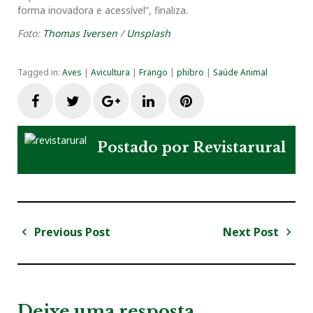
forma inovadora e acessível”, finaliza.
Foto:
Thomas Iversen
/
Unsplash
Tagged in:
Aves
|
Avicultura
|
Frango
|
phibro
|
Saúde Animal
F
T
G
L
P
a
w
o
i
i
Postado por
Revistarural
c
i
o
n
n
e
t
g
k
t
Previous Post
Next Post
N
b
t
l
e
e
a
P
N
v
r
e
o
e
e
d
r
e
e
x
v
t
g
Deixe uma resposta