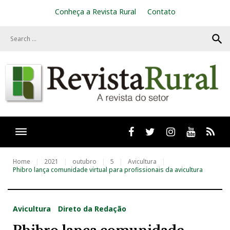
S
Conheça a Revista Rural
Contato
k
i
search
p
t
o
c
o
n
t
e
n
t
Facebook
twitter
Instagram
Youtube
RSS
Home
2021
outubro
5
Avicultura
Phibro lança comunidade virtual para profissionais da avicultura
Avicultura
Direto da Redação