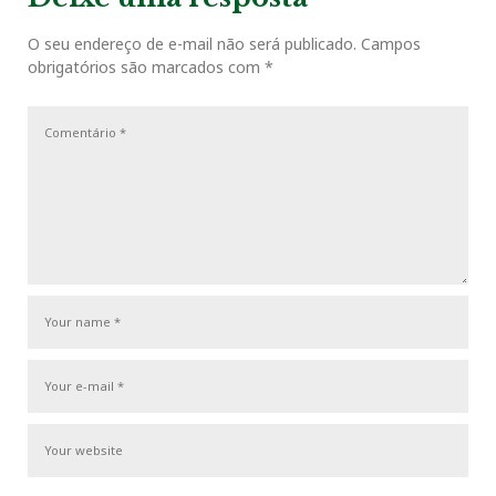
o
r
+
I
e
i
P
a
o
o
O seu endereço de e-mail não será publicado.
Campos
ç
k
n
s
obrigatórios são marcados com
*
u
s
ã
s
t
o
t
P
d
o
e
s
P
t
o
s
t