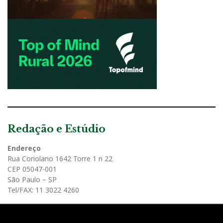
Redação e Estúdio
Endereço
Rua Coriolano 1642 Torre 1 n 22
CEP 05047-001
São Paulo – SP
Tel/FAX: 11 3022 4260