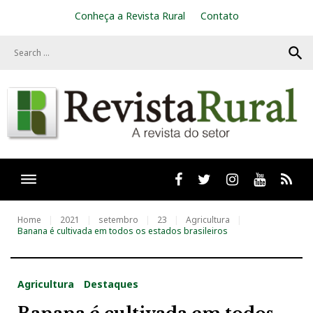
S
Conheça a Revista Rural
Contato
k
i
search
p
t
o
c
o
n
t
e
n
t
Facebook
twitter
Instagram
Youtube
RSS
Home
2021
setembro
23
Agricultura
Banana é cultivada em todos os estados brasileiros
Agricultura
Destaques