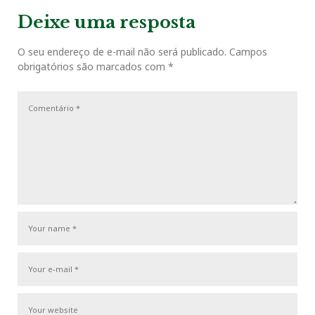
e
e
x
v
t
g
Deixe uma resposta
o
r
+
I
e
i
P
a
o
o
O seu endereço de e-mail não será publicado.
Campos
ç
k
n
s
obrigatórios são marcados com
*
u
s
ã
s
t
o
t
P
d
o
e
s
P
t
o
s
t