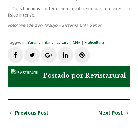
– Duas bananas contêm energia suficiente para um exercício
físico intenso;
Foto: Wenderson Araujo – Sistema CNA Senar
Tagged in:
Banana
|
Bananicultura
|
CNA
|
Fruticultura
F
T
G
L
P
a
w
o
i
i
Postado por
Revistarural
c
i
o
n
n
e
t
g
k
t
Previous Post
Next Post
N
b
t
l
e
e
a
P
N
v
r
e
o
e
e
d
r