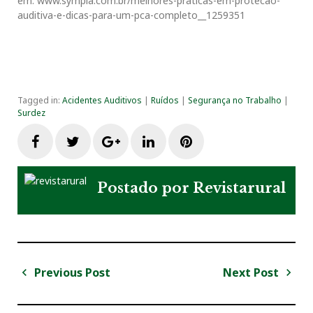
em: www.sympla.com.br/
melhores-praticas-em-protecao-
auditiva-e-dicas-para-um-pca-
completo__1259351
Tagged in:
Acidentes Auditivos
|
Ruídos
|
Segurança no Trabalho
|
Surdez
F
T
G
L
P
a
w
o
i
i
Postado por
Revistarural
c
i
o
n
n
e
t
g
k
t
Previous Post
Next Post
N
b
t
l
e
e
a
P
N