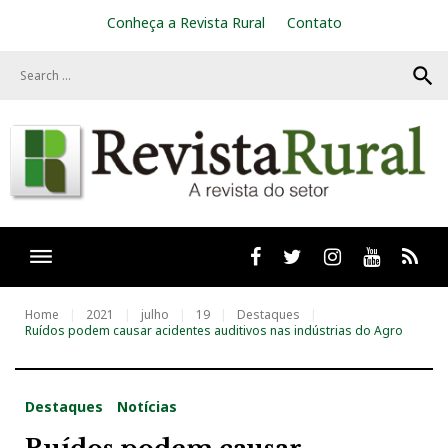
S
Conheça a Revista Rural
Contato
k
i
search
p
t
o
c
o
n
t
e
n
t
Facebook
twitter
Instagram
Youtube
RSS
Home
2021
julho
19
Destaques
Ruídos podem causar acidentes auditivos nas indústrias do Agro
Destaques
Notícias