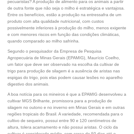
pecuaristas? A produção de alimento para os animais a partir
de outra fonte que não seja o milho é estratégica e vantajosa.
Entre os benefícios, estão a produção na entressafra de um
produto com alta qualidade nutricional, com custos
possivelmente inferiores à produção do milho, menos exigente
e com menores riscos em função das condições climáticas,
quando comparado ao milho safrinha.
Segundo o pesquisador da Empresa de Pesquisa
Agropecuária de Minas Gerais (EPAMIG), Maurício Coelho,
um fator que deve ser observado na escolha da cultivar de
trigo para produção de silagem é a ausência de aristas nas
espigas do trigo, pois elas podem causar lesões no aparelho
digestivo dos animais.
A boa notícia para os mineiros é que a EPAMIG desenvolveu a
cultivar MGS Brilhante, promissora para a produção de
silagem no outono e no inverno em Minas Gerais e em outras
regiões tropicais do Brasil. A variedade, recomendada para o
cultivo de sequeiro, possui entre 90 e 120 centímetros de
altura, tolera acamamento e não possui aristas. O ciclo da
cultivar é considerado médio, com cerca de 50 dias até o